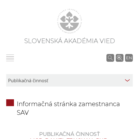
SLOVENSKÁ AKADÉMIA VIED
V
EN
y
h
ľ
a
d
Informačná stránka zamestnanca
á
SAV
v
a
n
PUBLIKAČNÁ ČINNOSŤ
i