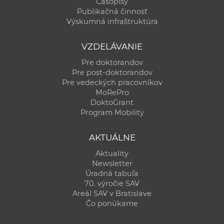
Časopisy
Publikačná činnosť
Výskumná infraštruktúra
VZDELÁVANIE
Pre doktorandov
Pre post-doktorandov
Pre vedeckých pracovníkov
MoRePro
DoktoGrant
Program Mobility
AKTUÁLNE
Aktuality
Newsletter
Úradná tabuľa
70. výročie SAV
Areál SAV v Bratislave
Čo ponúkame