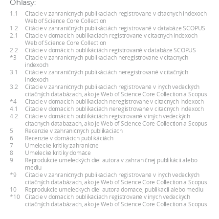
Ohlasy:
a
1.1
Citácie v zahraničných publikáciách registrované v citačných indexoch
c
Web of Science Core Collection
1.2
Citácie v zahraničných publikáciách registrované v databáze SCOPUS
o
2.1
Citácie v domácich publikáciách registrované v citačných indexoch
Web of Science Core Collection
v
2.2
Citácie v domácich publikáciách registrované v databáze SCOPUS
n
*3
Citácie v zahraničných publikáciách neregistrované v citačných
indexoch
í
3.1
Citácie v zahraničných publikáciách neregistrované v citačných
indexoch
k
3.2
Citácie v zahraničných publikáciách registrované v iných vedeckých
o
citačných databázach, ako je Web of Science Core Collection a Scopus
*4
Citácie v domácich publikáciách neregistrované v citačných indexoch
c
4.1
Citácie v domácich publikáciách neregistrované v citačných indexoch
4.2
Citácie v domácich publikáciách registrované v iných vedeckých
h
citačných databázach, ako je Web of Science Core Collection a Scopus
S
5
Recenzie v zahraničných publikáciách
6
Recenzie v domácich publikáciách
A
7
Umelecké kritiky zahraničné
8
Umelecké kritiky domáce
V
9
Reprodukcie umeleckých diel autora v zahraničnej publikácii alebo
médiu
*9
Citácie v zahraničných publikáciách registrované v iných vedeckých
citačných databázach, ako je Web of Science Core Collection a Scopus
10
Reprodukcie umeleckých diel autora domácej publikácii alebo médiu
*10
Citácie v domácich publikáciách registrované v iných vedeckých
citačných databázach, ako je Web of Science Core Collection a Scopus