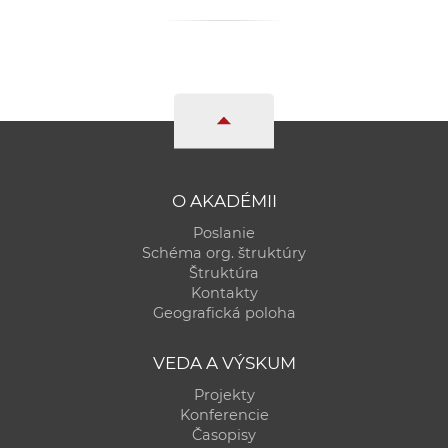
a
c
o
v
n
í
k
o
O AKADÉMII
c
Poslanie
h
Schéma org. štruktúry
S
Štruktúra
A
Kontakty
Geografická poloha
V
VEDA A VÝSKUM
Projekty
Konferencie
Časopisy