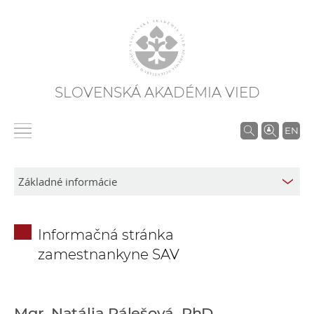
SLOVENSKÁ AKADÉMIA VIED
V
EN
y
h
ľ
a
d
Informačná stránka
á
zamestnankyne SAV
v
a
n
i
Mgr. Natália Pálešová, PhD.