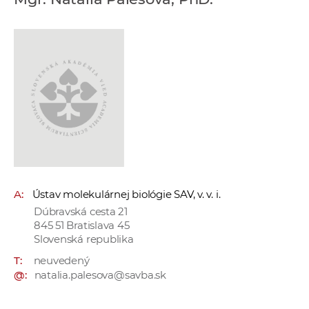
e
v
p
r
a
c
o
v
n
í
č
A:
Ústav molekulárnej biológie SAV, v. v. i.
k
Dúbravská cesta 21
a
845 51 Bratislava 45
c
Slovenská republika
h
T:
neuvedený
a
@:
natalia.palesova@savba.sk
p
r