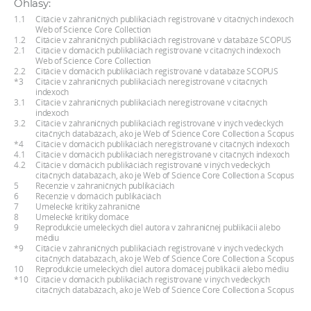
Ohlasy:
a
1.1
Citácie v zahraničných publikáciách registrované v citačných indexoch
c
Web of Science Core Collection
1.2
Citácie v zahraničných publikáciách registrované v databáze SCOPUS
o
2.1
Citácie v domácich publikáciách registrované v citačných indexoch
Web of Science Core Collection
v
2.2
Citácie v domácich publikáciách registrované v databáze SCOPUS
n
*3
Citácie v zahraničných publikáciách neregistrované v citačných
indexoch
í
3.1
Citácie v zahraničných publikáciách neregistrované v citačných
indexoch
k
3.2
Citácie v zahraničných publikáciách registrované v iných vedeckých
o
citačných databázach, ako je Web of Science Core Collection a Scopus
*4
Citácie v domácich publikáciách neregistrované v citačných indexoch
c
4.1
Citácie v domácich publikáciách neregistrované v citačných indexoch
4.2
Citácie v domácich publikáciách registrované v iných vedeckých
h
citačných databázach, ako je Web of Science Core Collection a Scopus
S
5
Recenzie v zahraničných publikáciách
6
Recenzie v domácich publikáciách
A
7
Umelecké kritiky zahraničné
8
Umelecké kritiky domáce
V
9
Reprodukcie umeleckých diel autora v zahraničnej publikácii alebo
médiu
*9
Citácie v zahraničných publikáciách registrované v iných vedeckých
citačných databázach, ako je Web of Science Core Collection a Scopus
10
Reprodukcie umeleckých diel autora domácej publikácii alebo médiu
*10
Citácie v domácich publikáciách registrované v iných vedeckých
citačných databázach, ako je Web of Science Core Collection a Scopus