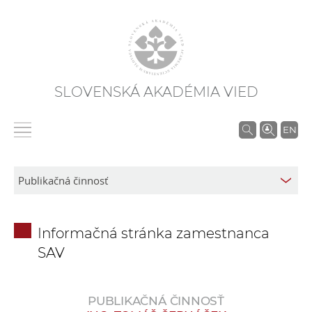
SLOVENSKÁ AKADÉMIA VIED
V
EN
y
h
ľ
a
d
Informačná stránka zamestnanca
á
SAV
v
a
n
PUBLIKAČNÁ ČINNOSŤ
i