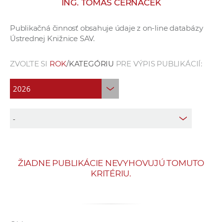
ING. TOMÁŠ ČERNÁČEK
e
v
Publikačná činnosť obsahuje údaje z on-line databázy
p
Ústrednej Knižnice SAV.
r
a
ZVOĽTE SI
ROK
/KATEGÓRIU
PRE VÝPIS PUBLIKÁCIÍ:
c
o
v
n
í
č
k
a
ŽIADNE PUBLIKÁCIE NEVYHOVUJÚ TOMUTO
c
KRITÉRIU.
h
a
p
r