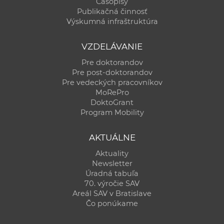
Časopisy
Publikačná činnosť
Výskumná infraštruktúra
VZDELÁVANIE
Pre doktorandov
Pre post-doktorandov
Pre vedeckých pracovníkov
MoRePro
DoktoGrant
Program Mobility
AKTUÁLNE
Aktuality
Newsletter
Úradná tabuľa
70. výročie SAV
Areál SAV v Bratislave
Čo ponúkame