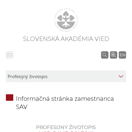
SLOVENSKÁ AKADÉMIA VIED
V
EN
y
h
ľ
a
d
Informačná stránka zamestnanca
á
SAV
v
a
n
PROFESIJNÝ ŽIVOTOPIS
i