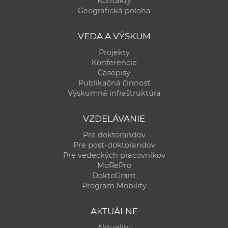
Kontakty
a
Geografická poloha
c
o
VEDA A VÝSKUM
v
Projekty
n
Konferencie
í
Časopisy
Publikačná činnosť
k
Výskumná infraštruktúra
o
c
VZDELÁVANIE
h
Pre doktorandov
S
Pre post-doktorandov
A
Pre vedeckých pracovníkov
V
MoRePro
DoktoGrant
Program Mobility
AKTUÁLNE
Aktuality