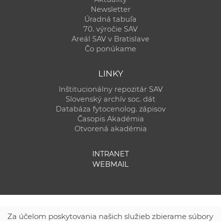
Newsletter
Úradná tabuľa
70. výročie SAV
Areál SAV v Bratislave
Čo ponúkame
LINKY
Inštitucionálny repozitár SAV
Slovenský archív soc. dát
Databáza fytocenolog. zápisov
Časopis Akadémia
Otvorená akadémia
INTRANET
WEBMAIL
Za účelom poskytovania našich služieb zbierame súbory