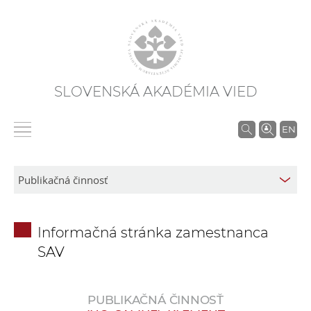
SLOVENSKÁ AKADÉMIA VIED
V
EN
y
h
ľ
a
d
Informačná stránka zamestnanca
á
SAV
v
a
n
PUBLIKAČNÁ ČINNOSŤ
i