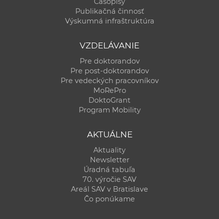
Časopisy
Publikačná činnosť
Výskumná infraštruktúra
VZDELÁVANIE
Pre doktorandov
Pre post-doktorandov
Pre vedeckých pracovníkov
MoRePro
DoktoGrant
Program Mobility
AKTUÁLNE
Aktuality
Newsletter
Úradná tabuľa
70. výročie SAV
Areál SAV v Bratislave
Čo ponúkame