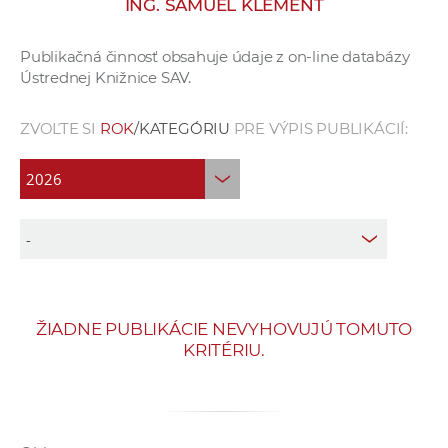
ING. SAMUEL KLEMENT
e
v
Publikačná činnosť obsahuje údaje z on-line databázy
p
Ústrednej Knižnice SAV.
r
a
ZVOĽTE SI
ROK
/KATEGÓRIU
PRE VÝPIS PUBLIKÁCIÍ:
c
o
v
n
í
č
k
a
ŽIADNE PUBLIKÁCIE NEVYHOVUJÚ TOMUTO
c
KRITÉRIU.
h
a
p
r