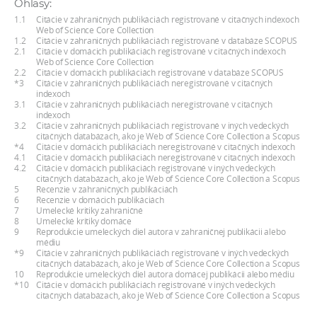
Ohlasy:
a
1.1
Citácie v zahraničných publikáciách registrované v citačných indexoch
c
Web of Science Core Collection
1.2
Citácie v zahraničných publikáciách registrované v databáze SCOPUS
o
2.1
Citácie v domácich publikáciách registrované v citačných indexoch
Web of Science Core Collection
v
2.2
Citácie v domácich publikáciách registrované v databáze SCOPUS
n
*3
Citácie v zahraničných publikáciách neregistrované v citačných
indexoch
í
3.1
Citácie v zahraničných publikáciách neregistrované v citačných
indexoch
k
3.2
Citácie v zahraničných publikáciách registrované v iných vedeckých
o
citačných databázach, ako je Web of Science Core Collection a Scopus
*4
Citácie v domácich publikáciách neregistrované v citačných indexoch
c
4.1
Citácie v domácich publikáciách neregistrované v citačných indexoch
4.2
Citácie v domácich publikáciách registrované v iných vedeckých
h
citačných databázach, ako je Web of Science Core Collection a Scopus
S
5
Recenzie v zahraničných publikáciách
6
Recenzie v domácich publikáciách
A
7
Umelecké kritiky zahraničné
8
Umelecké kritiky domáce
V
9
Reprodukcie umeleckých diel autora v zahraničnej publikácii alebo
médiu
*9
Citácie v zahraničných publikáciách registrované v iných vedeckých
citačných databázach, ako je Web of Science Core Collection a Scopus
10
Reprodukcie umeleckých diel autora domácej publikácii alebo médiu
*10
Citácie v domácich publikáciách registrované v iných vedeckých
citačných databázach, ako je Web of Science Core Collection a Scopus