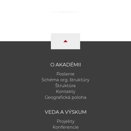
a
c
o
v
n
í
k
o
c
O AKADÉMII
h
Poslanie
S
Schéma org. štruktúry
A
Štruktúra
Kontakty
V
Geografická poloha
VEDA A VÝSKUM
Projekty
Konferencie