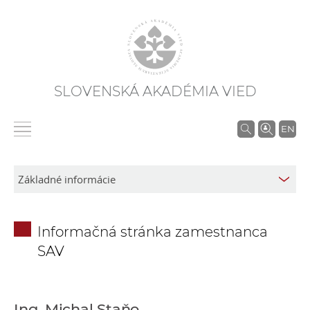
SLOVENSKÁ AKADÉMIA VIED
V
EN
y
h
ľ
a
d
Informačná stránka zamestnanca
á
SAV
v
a
n
i
Ing. Michal Staňo