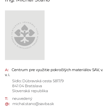
e
v
p
r
a
c
o
v
n
í
č
A:
Centrum pre využitie pokročilých materiálov SAV, v.
k
v. i.
a
Sídlo: Dúbravská cesta 5817/9
c
841 04 Bratislava
h
Slovenská republika
a
T:
neuvedený
p
@:
michal.stano@savba.sk
r