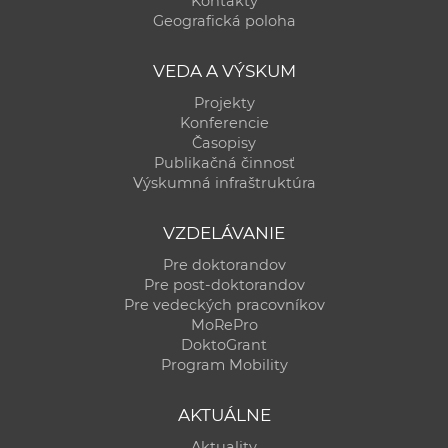
Kontakty
a
Geografická poloha
c
o
VEDA A VÝSKUM
v
Projekty
n
Konferencie
í
Časopisy
Publikačná činnosť
k
Výskumná infraštruktúra
o
c
VZDELÁVANIE
h
Pre doktorandov
S
Pre post-doktorandov
A
Pre vedeckých pracovníkov
V
MoRePro
DoktoGrant
Program Mobility
AKTUÁLNE
Aktuality