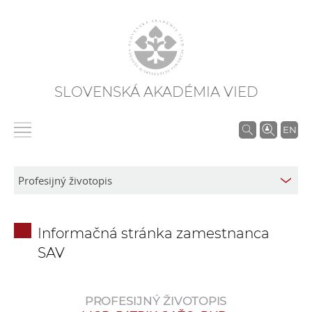
SLOVENSKÁ AKADÉMIA VIED
V
EN
y
h
ľ
a
d
Informačná stránka zamestnanca
á
SAV
v
a
n
PROFESIJNÝ ŽIVOTOPIS
i