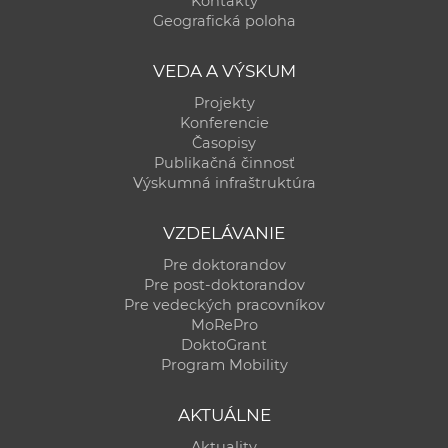
Kontakty
a
Geografická poloha
c
o
VEDA A VÝSKUM
v
Projekty
n
Konferencie
í
Časopisy
Publikačná činnosť
k
Výskumná infraštruktúra
o
c
VZDELÁVANIE
h
Pre doktorandov
S
Pre post-doktorandov
A
Pre vedeckých pracovníkov
V
MoRePro
DoktoGrant
Program Mobility
AKTUÁLNE
Aktuality