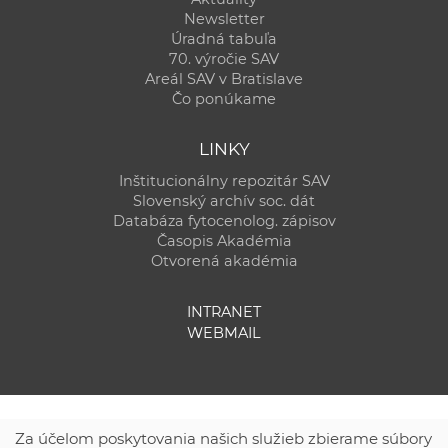
Newsletter
Úradná tabuľa
70. výročie SAV
Areál SAV v Bratislave
Čo ponúkame
LINKY
Inštitucionálny repozitár SAV
Slovenský archív soc. dát
Databáza fytocenolog. zápisov
Časopis Akadémia
Otvorená akadémia
INTRANET
WEBMAIL
Za účelom poskytovania našich služieb zbierame súbory