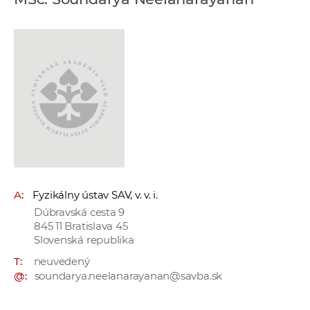
e
v
p
r
a
c
o
v
n
í
č
A:
Fyzikálny ústav SAV, v. v. i.
k
Dúbravská cesta 9
a
845 11 Bratislava 45
c
Slovenská republika
h
T:
neuvedený
a
@:
soundarya.neelanarayanan@savba.sk
p
r