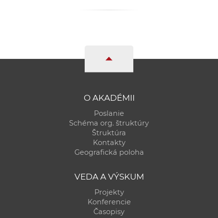
a
c
o
v
n
í
k
o
O AKADÉMII
c
Poslanie
h
Schéma org. štruktúry
S
Štruktúra
A
Kontakty
Geografická poloha
V
VEDA A VÝSKUM
Projekty
Konferencie
Časopisy