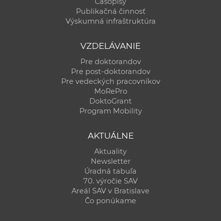
Časopisy
Publikačná činnosť
Výskumná infraštruktúra
VZDELÁVANIE
Pre doktorandov
Pre post-doktorandov
Pre vedeckých pracovníkov
MoRePro
DoktoGrant
Program Mobility
AKTUÁLNE
Aktuality
Newsletter
Úradná tabuľa
70. výročie SAV
Areál SAV v Bratislave
Čo ponúkame