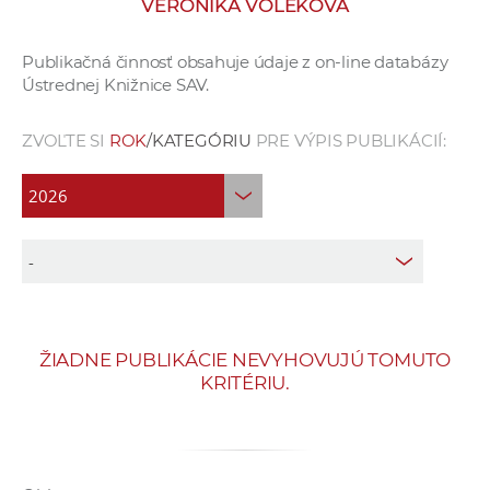
VERONIKA VOLEKOVÁ
e
v
Publikačná činnosť obsahuje údaje z on-line databázy
p
Ústrednej Knižnice SAV.
r
a
ZVOĽTE SI
ROK
/KATEGÓRIU
PRE VÝPIS PUBLIKÁCIÍ:
c
o
v
n
í
č
k
a
ŽIADNE PUBLIKÁCIE NEVYHOVUJÚ TOMUTO
c
KRITÉRIU.
h
a
p
r