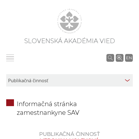
SLOVENSKÁ AKADÉMIA VIED
V
EN
y
h
ľ
a
d
Informačná stránka
á
zamestnankyne SAV
v
a
n
PUBLIKAČNÁ ČINNOSŤ
i