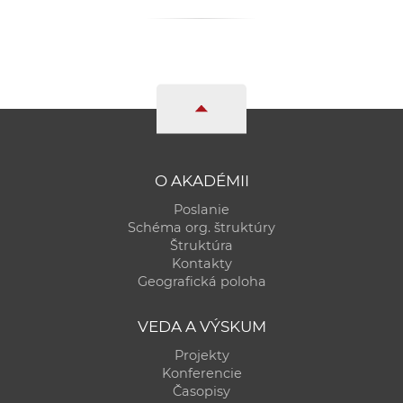
a
c
o
v
n
í
k
o
O AKADÉMII
c
Poslanie
h
Schéma org. štruktúry
S
Štruktúra
A
Kontakty
Geografická poloha
V
VEDA A VÝSKUM
Projekty
Konferencie
Časopisy