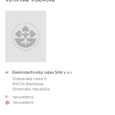
e
v
p
r
a
c
o
v
n
í
č
A:
Elektrotechnický ústav SAV, v. v. i.
k
Dúbravská cesta 9
a
841 04 Bratislava
c
Slovenská republika
h
T:
neuvedený
a
@:
neuvedený
p
r