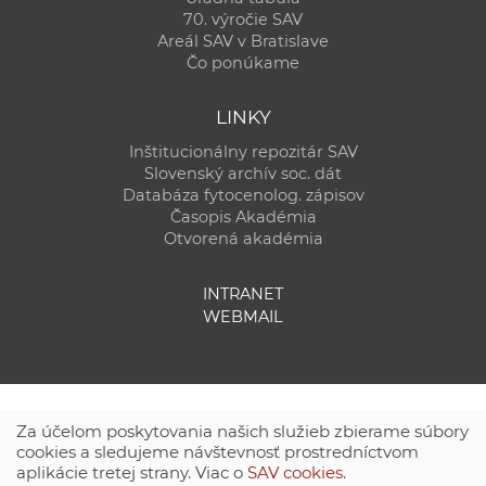
70. výročie SAV
Areál SAV v Bratislave
Čo ponúkame
LINKY
Inštitucionálny repozitár SAV
Slovenský archív soc. dát
Databáza fytocenolog. zápisov
Časopis Akadémia
Otvorená akadémia
INTRANET
WEBMAIL
Za účelom poskytovania našich služieb zbierame súbory
cookies a sledujeme návštevnosť prostredníctvom
aplikácie tretej strany. Viac o
SAV cookies
.