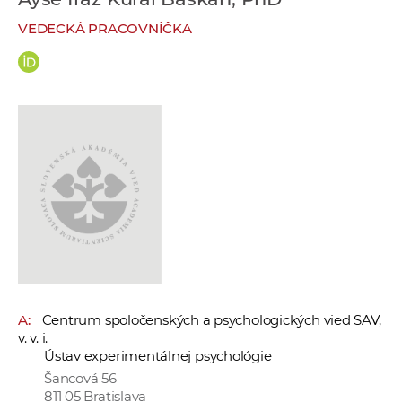
e
VEDECKÁ PRACOVNÍČKA
v
p
r
a
c
o
v
n
í
č
k
a
c
A:
Centrum spoločenských a psychologických vied SAV,
h
v. v. i.
a
Ústav experimentálnej psychológie
p
Šancová 56
r
811 05 Bratislava