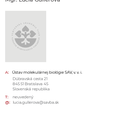
e
v
p
r
a
c
o
v
n
í
č
A:
Ústav molekulárnej biológie SAV, v. v. i.
k
Dúbravská cesta 21
a
845 51 Bratislava 45
c
Slovenská republika
h
T:
neuvedený
a
@:
lucia.gullerova@savba.sk
p
r