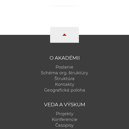
a
c
o
v
n
í
k
o
O AKADÉMII
c
Poslanie
h
Schéma org. štruktúry
S
Štruktúra
A
Kontakty
Geografická poloha
V
VEDA A VÝSKUM
Projekty
Konferencie
Časopisy