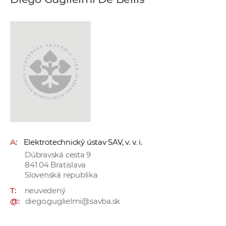
e
v
p
r
a
c
o
v
n
í
č
A:
Elektrotechnický ústav SAV, v. v. i.
k
Dúbravská cesta 9
a
841 04 Bratislava
c
Slovenská republika
h
T:
neuvedený
a
@:
diego.guglielmi@savba.sk
p
r