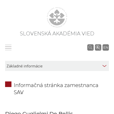
SLOVENSKÁ AKADÉMIA VIED
V
EN
y
h
ľ
a
d
Informačná stránka zamestnanca
á
SAV
v
a
n
i
Diego Guglielmi De Bellis