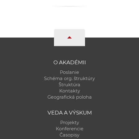
a
c
o
v
n
í
k
o
O AKADÉMII
c
Poslanie
h
Schéma org. štruktúry
S
Štruktúra
A
Kontakty
Geografická poloha
V
VEDA A VÝSKUM
Projekty
Konferencie
Časopisy