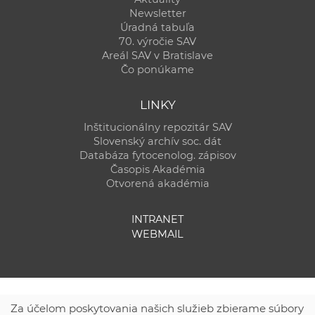
Newsletter
Úradná tabuľa
70. výročie SAV
Areál SAV v Bratislave
Čo ponúkame
LINKY
Inštitucionálny repozitár SAV
Slovenský archív soc. dát
Databáza fytocenolog. zápisov
Časopis Akadémia
Otvorená akadémia
INTRANET
WEBMAIL
Za účelom poskytovania našich služieb zbierame súbory