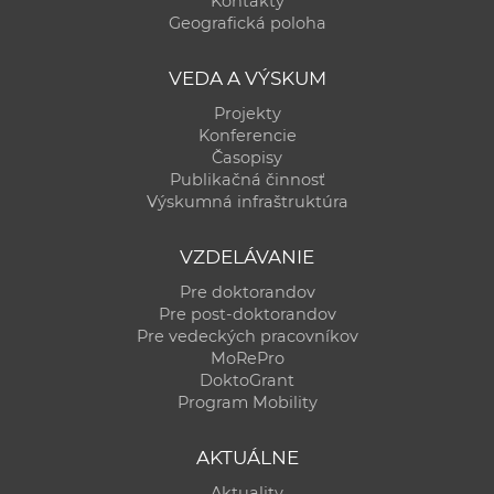
Kontakty
a
Geografická poloha
c
o
VEDA A VÝSKUM
v
Projekty
n
Konferencie
í
Časopisy
Publikačná činnosť
k
Výskumná infraštruktúra
o
c
VZDELÁVANIE
h
Pre doktorandov
S
Pre post-doktorandov
A
Pre vedeckých pracovníkov
V
MoRePro
DoktoGrant
Program Mobility
AKTUÁLNE
Aktuality