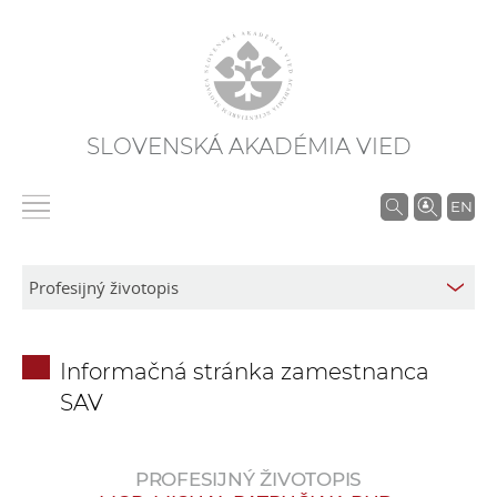
SLOVENSKÁ AKADÉMIA VIED
V
EN
y
h
ľ
a
d
Informačná stránka zamestnanca
á
SAV
v
a
n
PROFESIJNÝ ŽIVOTOPIS
i