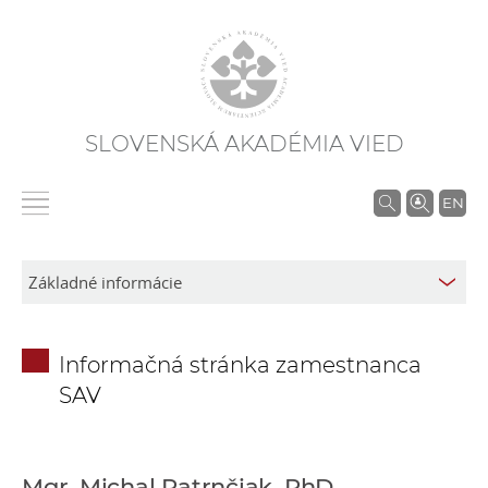
SLOVENSKÁ AKADÉMIA VIED
V
EN
y
h
ľ
a
d
Informačná stránka zamestnanca
á
SAV
v
a
n
i
Mgr. Michal Patrnčiak, PhD.