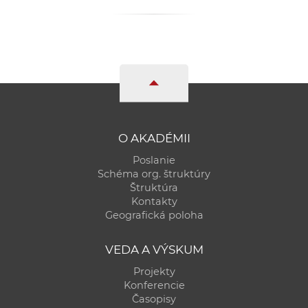
a
c
o
v
n
í
k
o
O AKADÉMII
c
Poslanie
h
Schéma org. štruktúry
S
Štruktúra
A
Kontakty
Geografická poloha
V
VEDA A VÝSKUM
Projekty
Konferencie
Časopisy