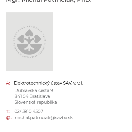
e
v
p
r
a
c
o
v
n
í
č
A:
Elektrotechnický ústav SAV, v. v. i.
k
Dúbravská cesta 9
a
841 04 Bratislava
c
Slovenská republika
h
T:
02/ 5910 4507
a
@:
michal.patrnciak@savba.sk
p
r