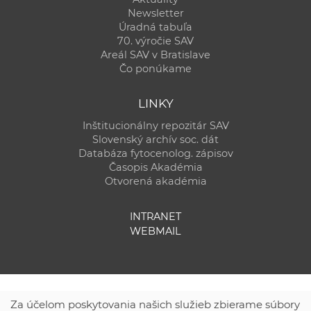
Newsletter
Úradná tabuľa
70. výročie SAV
Areál SAV v Bratislave
Čo ponúkame
LINKY
Inštitucionálny repozitár SAV
Slovenský archív soc. dát
Databáza fytocenolog. zápisov
Časopis Akadémia
Otvorená akadémia
INTRANET
WEBMAIL
Za účelom poskytovania našich služieb zbierame súbory