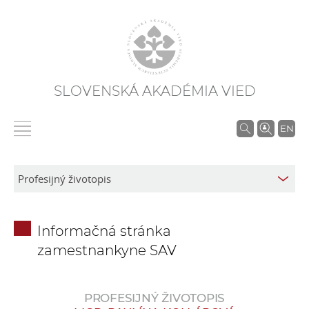
SLOVENSKÁ AKADÉMIA VIED
V
EN
y
h
ľ
a
d
Informačná stránka
á
zamestnankyne SAV
v
a
n
PROFESIJNÝ ŽIVOTOPIS
i