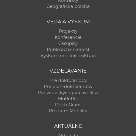
Kontakty
a
Geografická poloha
c
o
VEDA A VÝSKUM
v
Projekty
n
Konferencie
í
Časopisy
Publikačná činnosť
k
Výskumná infraštruktúra
o
c
VZDELÁVANIE
h
Pre doktorandov
S
Pre post-doktorandov
A
Pre vedeckých pracovníkov
V
MoRePro
DoktoGrant
Program Mobility
AKTUÁLNE
Aktuality