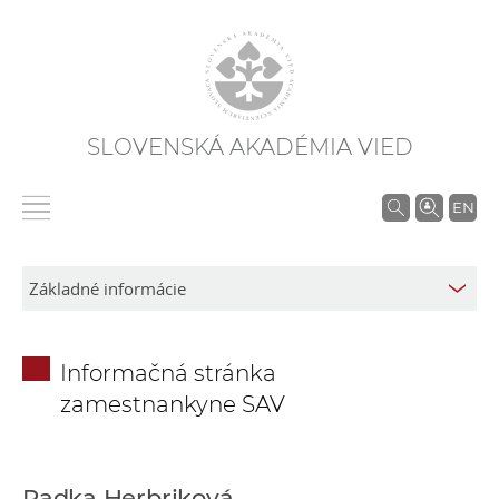
SLOVENSKÁ AKADÉMIA VIED
V
EN
y
h
ľ
a
d
Informačná stránka
á
zamestnankyne SAV
v
a
n
i
Radka Herbriková