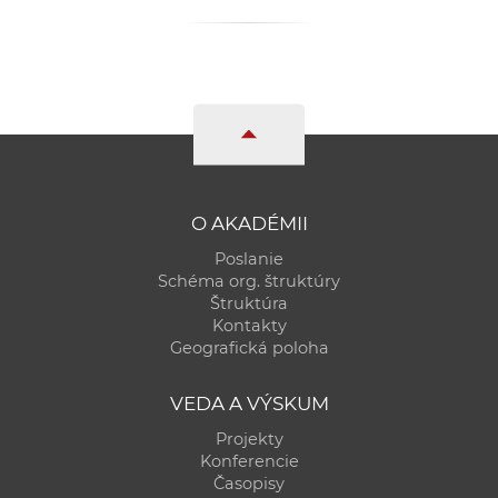
a
c
o
v
n
í
k
o
O AKADÉMII
c
Poslanie
h
Schéma org. štruktúry
S
Štruktúra
A
Kontakty
Geografická poloha
V
VEDA A VÝSKUM
Projekty
Konferencie
Časopisy