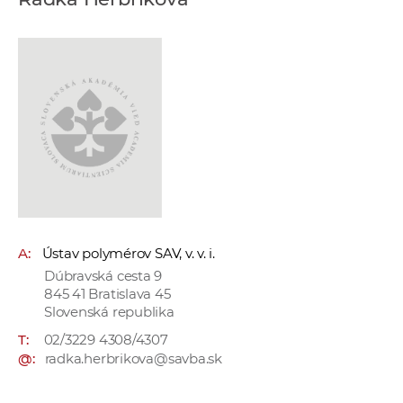
e
v
p
r
a
c
o
v
n
í
č
A:
Ústav polymérov SAV, v. v. i.
k
Dúbravská cesta 9
a
845 41 Bratislava 45
c
Slovenská republika
h
T:
02/3229 4308/4307
a
@:
radka.herbrikova@savba.sk
p
r