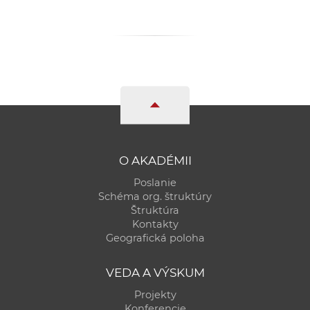
a
c
o
v
n
í
k
o
c
O AKADÉMII
h
Poslanie
S
Schéma org. štruktúry
A
Štruktúra
V
Kontakty
Geografická poloha
VEDA A VÝSKUM
Projekty
Konferencie