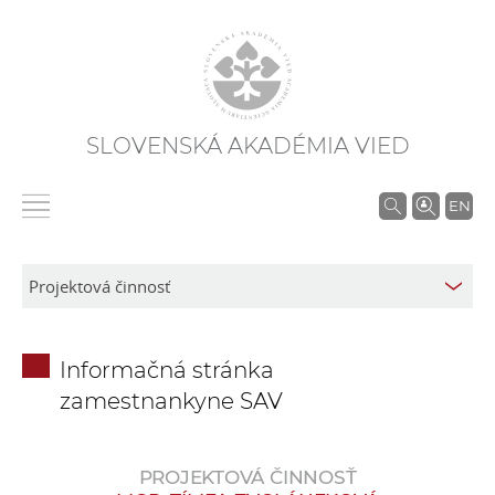
SLOVENSKÁ AKADÉMIA VIED
V
EN
y
h
ľ
a
d
Informačná stránka
á
zamestnankyne SAV
v
a
n
PROJEKTOVÁ ČINNOSŤ
i