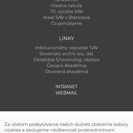
Úradná tabuľa
70. výročie SAV
Areál SAV v Bratislave
Čo ponúkame
LINKY
Inštitucionálny repozitár SAV
Slovenský archív soc. dát
Databáza fytocenolog. zápisov
Časopis Akadémia
Otvorená akadémia
INTRANET
WEBMAIL
Za účelom poskytovania našich služieb zbierame súbory
cookies a sledujeme návštevnosť prostredníctvom