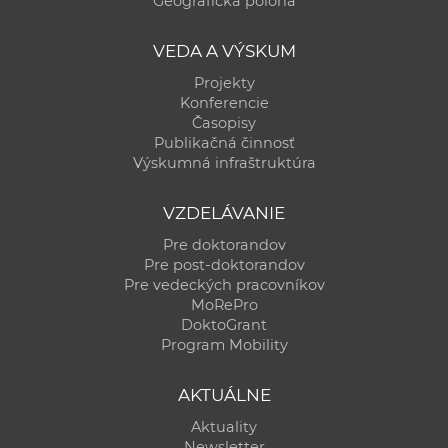
Geografická poloha
a
c
VEDA A VÝSKUM
o
Projekty
v
Konferencie
n
Časopisy
í
Publikačná činnosť
Výskumná infraštruktúra
k
o
VZDELÁVANIE
c
h
Pre doktorandov
Pre post-doktorandov
S
Pre vedeckých pracovníkov
A
MoRePro
V
DoktoGrant
Program Mobility
AKTUÁLNE
Aktuality
Newsletter