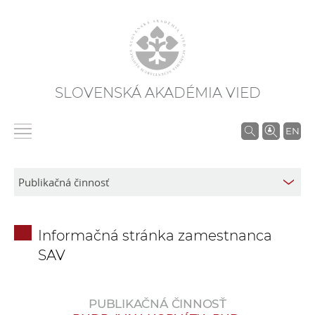
SLOVENSKÁ AKADÉMIA VIED
V
EN
y
h
ľ
a
d
Informačná stránka zamestnanca
á
SAV
v
a
n
PUBLIKAČNÁ ČINNOSŤ
i