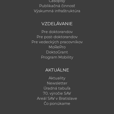
Časopisy
Publikačná činnosť
Výskumná infraštruktúra
VZDELÁVANIE
Pre doktorandov
Pre post-doktorandov
Pre vedeckých pracovníkov
MoRePro
DoktoGrant
Program Mobility
AKTUÁLNE
Aktuality
Newsletter
Úradná tabuľa
70. výročie SAV
Areál SAV v Bratislave
Čo ponúkame