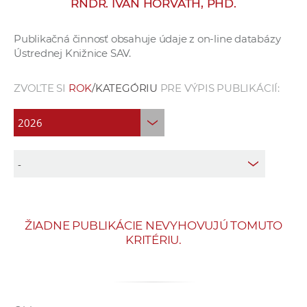
RNDR. IVAN HORVÁTH, PHD.
e
v
Publikačná činnosť obsahuje údaje z on-line databázy
p
Ústrednej Knižnice SAV.
r
a
ZVOĽTE SI
ROK
/KATEGÓRIU
PRE VÝPIS PUBLIKÁCIÍ:
c
o
v
n
í
č
k
a
ŽIADNE PUBLIKÁCIE NEVYHOVUJÚ TOMUTO
c
KRITÉRIU.
h
a
p
r