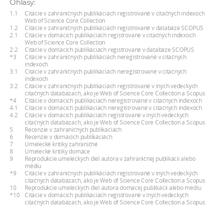
Ohlasy:
a
1.1
Citácie v zahraničných publikáciách registrované v citačných indexoch
c
Web of Science Core Collection
1.2
Citácie v zahraničných publikáciách registrované v databáze SCOPUS
o
2.1
Citácie v domácich publikáciách registrované v citačných indexoch
Web of Science Core Collection
v
2.2
Citácie v domácich publikáciách registrované v databáze SCOPUS
n
*3
Citácie v zahraničných publikáciách neregistrované v citačných
indexoch
í
3.1
Citácie v zahraničných publikáciách neregistrované v citačných
indexoch
k
3.2
Citácie v zahraničných publikáciách registrované v iných vedeckých
o
citačných databázach, ako je Web of Science Core Collection a Scopus
*4
Citácie v domácich publikáciách neregistrované v citačných indexoch
c
4.1
Citácie v domácich publikáciách neregistrované v citačných indexoch
4.2
Citácie v domácich publikáciách registrované v iných vedeckých
h
citačných databázach, ako je Web of Science Core Collection a Scopus
S
5
Recenzie v zahraničných publikáciách
6
Recenzie v domácich publikáciách
A
7
Umelecké kritiky zahraničné
8
Umelecké kritiky domáce
V
9
Reprodukcie umeleckých diel autora v zahraničnej publikácii alebo
médiu
*9
Citácie v zahraničných publikáciách registrované v iných vedeckých
citačných databázach, ako je Web of Science Core Collection a Scopus
10
Reprodukcie umeleckých diel autora domácej publikácii alebo médiu
*10
Citácie v domácich publikáciách registrované v iných vedeckých
citačných databázach, ako je Web of Science Core Collection a Scopus