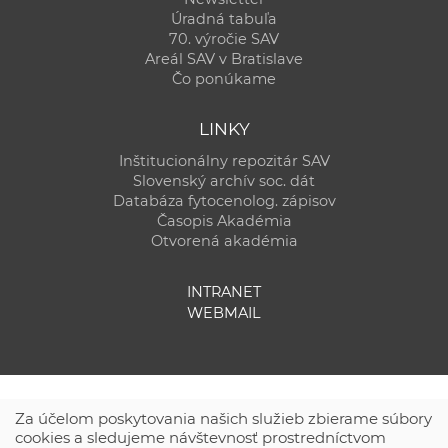
Úradná tabuľa
70. výročie SAV
Areál SAV v Bratislave
Čo ponúkame
LINKY
Inštitucionálny repozitár SAV
Slovenský archív soc. dát
Databáza fytocenolog. zápisov
Časopis Akadémia
Otvorená akadémia
INTRANET
WEBMAIL
Za účelom poskytovania našich služieb zbierame súbory
cookies a sledujeme návštevnosť prostredníctvom