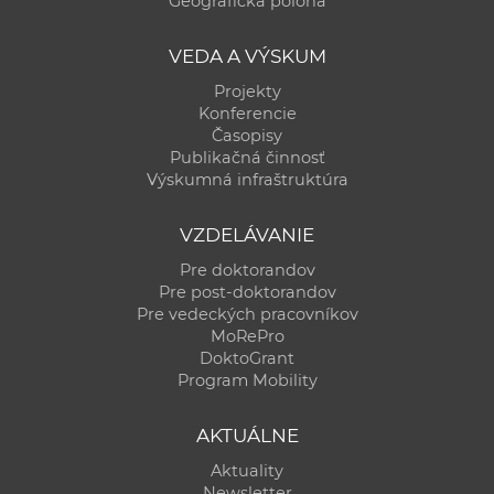
Geografická poloha
a
c
VEDA A VÝSKUM
o
Projekty
v
Konferencie
n
Časopisy
í
Publikačná činnosť
Výskumná infraštruktúra
k
o
VZDELÁVANIE
c
h
Pre doktorandov
Pre post-doktorandov
S
Pre vedeckých pracovníkov
A
MoRePro
V
DoktoGrant
Program Mobility
AKTUÁLNE
Aktuality
Newsletter