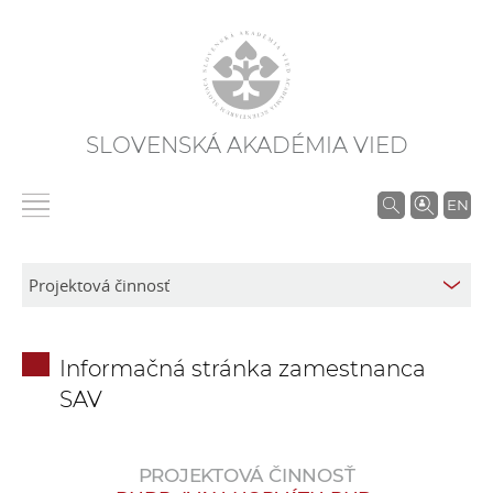
SLOVENSKÁ AKADÉMIA VIED
V
EN
y
h
ľ
a
d
Informačná stránka zamestnanca
á
SAV
v
a
n
PROJEKTOVÁ ČINNOSŤ
i