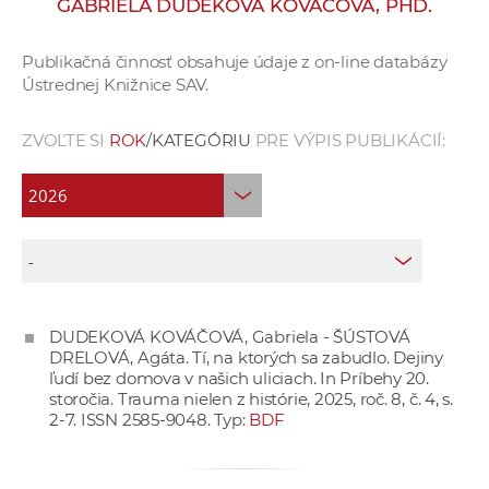
GABRIELA DUDEKOVÁ KOVÁČOVÁ, PHD.
e
v
Publikačná činnosť obsahuje údaje z on-line databázy
p
Ústrednej Knižnice SAV.
r
a
ZVOĽTE SI
ROK
/KATEGÓRIU
PRE VÝPIS PUBLIKÁCIÍ:
c
o
v
n
í
č
k
DUDEKOVÁ KOVÁČOVÁ, Gabriela - ŠÚSTOVÁ
a
DRELOVÁ, Agáta. Tí, na ktorých sa zabudlo. Dejiny
c
ľudí bez domova v našich uliciach. In Príbehy 20.
h
storočia. Trauma nielen z histórie, 2025, roč. 8, č. 4, s.
2-7. ISSN 2585-9048. Typ:
BDF
a
p
r