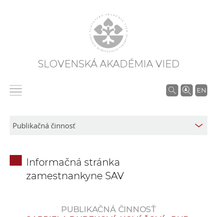
SLOVENSKÁ AKADÉMIA VIED
V
EN
y
h
ľ
a
d
Informačná stránka
á
zamestnankyne SAV
v
a
n
PUBLIKAČNÁ ČINNOSŤ
i