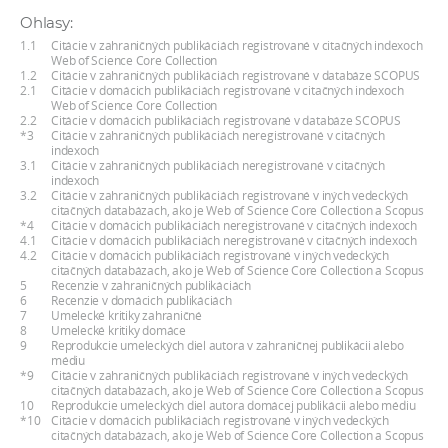
a
Ohlasy:
c
1.1
Citácie v zahraničných publikáciách registrované v citačných indexoch
Web of Science Core Collection
o
1.2
Citácie v zahraničných publikáciách registrované v databáze SCOPUS
v
2.1
Citácie v domácich publikáciách registrované v citačných indexoch
Web of Science Core Collection
n
2.2
Citácie v domácich publikáciách registrované v databáze SCOPUS
*3
Citácie v zahraničných publikáciách neregistrované v citačných
í
indexoch
k
3.1
Citácie v zahraničných publikáciách neregistrované v citačných
indexoch
o
3.2
Citácie v zahraničných publikáciách registrované v iných vedeckých
citačných databázach, ako je Web of Science Core Collection a Scopus
c
*4
Citácie v domácich publikáciách neregistrované v citačných indexoch
h
4.1
Citácie v domácich publikáciách neregistrované v citačných indexoch
4.2
Citácie v domácich publikáciách registrované v iných vedeckých
S
citačných databázach, ako je Web of Science Core Collection a Scopus
5
Recenzie v zahraničných publikáciách
A
6
Recenzie v domácich publikáciách
V
7
Umelecké kritiky zahraničné
8
Umelecké kritiky domáce
9
Reprodukcie umeleckých diel autora v zahraničnej publikácii alebo
médiu
*9
Citácie v zahraničných publikáciách registrované v iných vedeckých
citačných databázach, ako je Web of Science Core Collection a Scopus
10
Reprodukcie umeleckých diel autora domácej publikácii alebo médiu
*10
Citácie v domácich publikáciách registrované v iných vedeckých
citačných databázach, ako je Web of Science Core Collection a Scopus