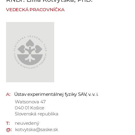
e
VEDECKÁ PRACOVNÍČKA
v
p
r
a
c
o
v
n
í
č
k
A:
Ústav experimentálnej fyziky SAV, v. v. i.
a
Watsonova 47
c
040 01 Košice
h
Slovenská republika
a
T:
neuvedený
p
@:
kotvytska@saske.sk
r