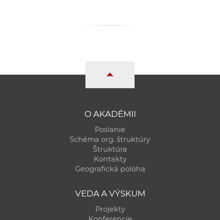
a
c
o
v
n
í
k
o
c
O AKADÉMII
h
Poslanie
S
Schéma org. štruktúry
A
Štruktúra
V
Kontakty
Geografická poloha
VEDA A VÝSKUM
Projekty
Konferencie