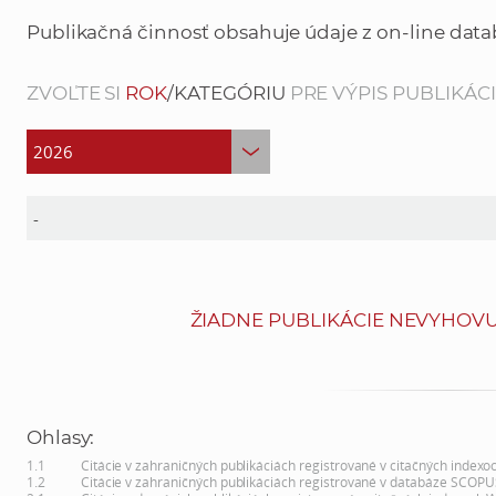
Publikačná činnosť obsahuje údaje z on-line data
ZVOĽTE SI
ROK
/KATEGÓRIU
PRE VÝPIS PUBLIKÁCIÍ
ŽIADNE PUBLIKÁCIE NEVYHOVU
Ohlasy:
1.1
Citácie v zahraničných publikáciách registrované v citačných indexo
1.2
Citácie v zahraničných publikáciách registrované v databáze SCOPU