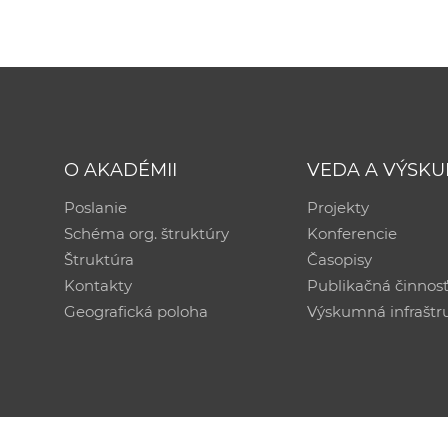
O AKADÉMII
VEDA A VÝSK
Poslanie
Projekty
Schéma org. štruktúry
Konferencie
Štruktúra
Časopisy
Kontakty
Publikačná činnos
Geografická poloha
Výskumná infraštr