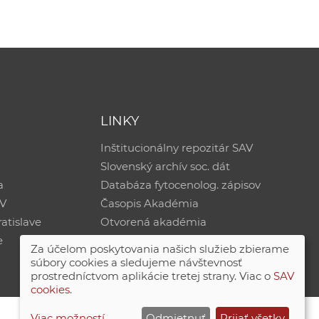
LINKY
Inštitucionálny repozitár SAV
Slovenský archív soc. dát
a
Databáza fytocenolog. zápisov
AV
Časopis Akadémia
atislave
Otvorená akadémia
e
Za účelom poskytovania našich služieb zbierame
súbory cookies a sledujeme návštevnosť
prostredníctvom aplikácie tretej strany. Viac o
SAV
cookies
.
Viac možností
Odmietnuť
Prijať všetky