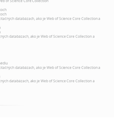
k
Web of Science Core Collection
o
xoch
n
xoch
c
citačných databázach, ako je Web of Science Core Collection a
h
k
h
S
h
čných databázach, ako je Web of Science Core Collection a
A
a
V
c
médiu
citačných databázach, ako je Web of Science Core Collection a
h
u
čných databázach, ako je Web of Science Core Collection a
S
A
V