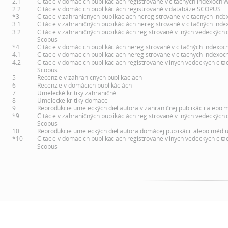
2.1
Citácie v domácich publikáciách registrované v citačných indexoch 
2.2
Citácie v domácich publikáciách registrované v databáze SCOPUS
*3
Citácie v zahraničných publikáciách neregistrované v citačných inde
3.1
Citácie v zahraničných publikáciách neregistrované v citačných inde
3.2
Citácie v zahraničných publikáciách registrované v iných vedeckých 
Scopus
*4
Citácie v domácich publikáciách neregistrované v citačných indexoc
4.1
Citácie v domácich publikáciách neregistrované v citačných indexoc
4.2
Citácie v domácich publikáciách registrované v iných vedeckých cita
Scopus
5
Recenzie v zahraničných publikáciách
6
Recenzie v domácich publikáciách
7
Umelecké kritiky zahraničné
8
Umelecké kritiky domáce
9
Reprodukcie umeleckých diel autora v zahraničnej publikácii alebo 
*9
Citácie v zahraničných publikáciách registrované v iných vedeckých 
Scopus
10
Reprodukcie umeleckých diel autora domácej publikácii alebo médi
*10
Citácie v domácich publikáciách registrované v iných vedeckých cita
Scopus