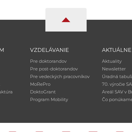
UM
VZDELÁVANIE
AKTUÁLNE
Pre doktorandov
Aktuality
Pre post-doktorandov
Newsletter
Pre vedeckých pracovníkov
Úradná tabuľ
ť
MoRePro
70. výročie S
uktúra
DoktoGrant
Areál SAV v Br
Program Mobility
Čo ponúkam