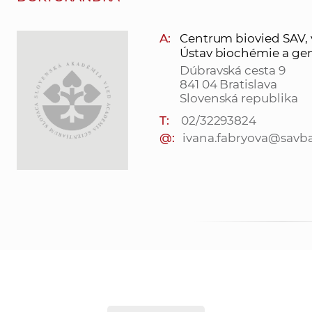
A:
Centrum biovied SAV, v. 
Ústav biochémie a gen
Dúbravská cesta 9
841 04 Bratislava
Slovenská republika
T:
02/32293824
@:
ivana.fabryova@savba