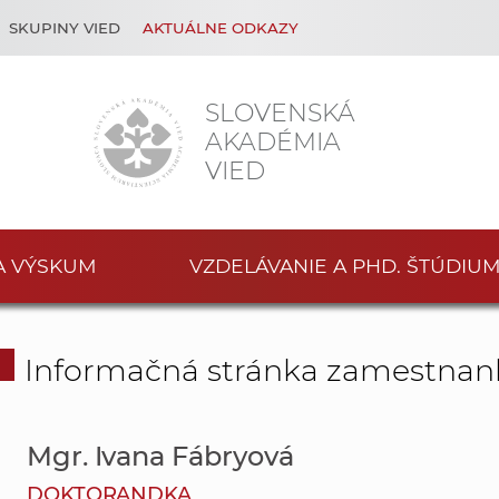
SKUPINY VIED
AKTUÁLNE ODKAZY
SLOVENSKÁ
AKADÉMIA
VIED
A VÝSKUM
VZDELÁVANIE A PHD. ŠTÚDIU
Informačná stránka zamestnan
Mgr. Ivana Fábryová
DOKTORANDKA