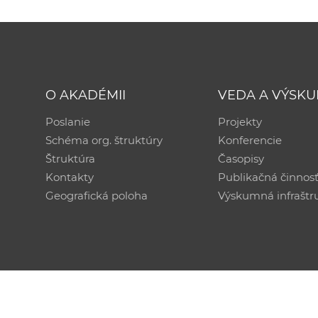
O AKADÉMII
VEDA A VÝSK
Poslanie
Projekty
Schéma org. štruktúry
Konferencie
Štruktúra
Časopisy
Kontakty
Publikačná činnos
Geografická poloha
Výskumná infraštr