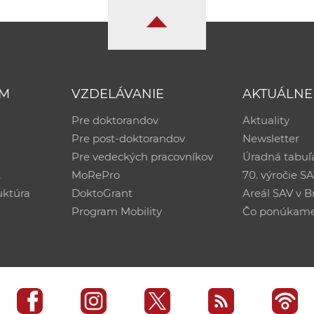
UM
VZDELÁVANIE
AKTUÁLNE
Pre doktorandov
Aktuality
Pre post-doktorandov
Newsletter
Pre vedeckých pracovníkov
Úradná tabuľ
ť
MoRePro
70. výročie S
uktúra
DoktoGrant
Areál SAV v Br
Program Mobility
Čo ponúkam