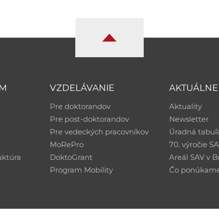
UM
VZDELÁVANIE
AKTUÁLNE
Pre doktorandov
Aktuality
Pre post-doktorandov
Newsletter
Pre vedeckých pracovníkov
Úradná tabuľ
ť
MoRePro
70. výročie S
uktúra
DoktoGrant
Areál SAV v Br
Program Mobility
Čo ponúkam