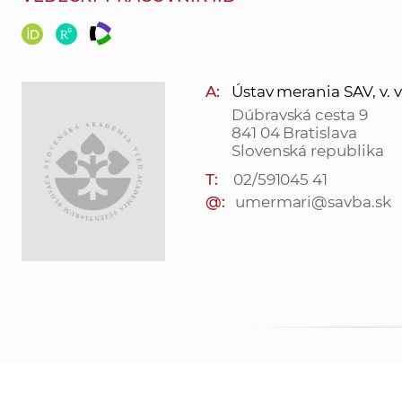
A:
Ústav merania SAV, v. v.
Dúbravská cesta 9
841 04 Bratislava
Slovenská republika
T:
02/591045 41
@:
umermari@savba.sk