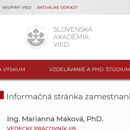
SKUPINY VIED
AKTUÁLNE ODKAZY
SLOVENSKÁ
AKADÉMIA
VIED
A VÝSKUM
VZDELÁVANIE A PHD. ŠTÚDIU
Informačná stránka zamestnan
Ing. Marianna Maková, PhD.
VEDECKÝ PRACOVNÍK IIB