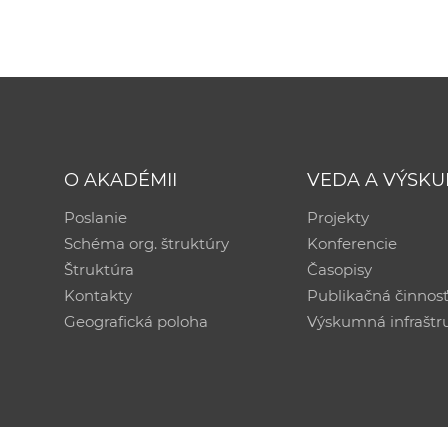
O AKADÉMII
VEDA A VÝSK
Poslanie
Projekty
Schéma org. štruktúry
Konferencie
Štruktúra
Časopisy
Kontakty
Publikačná činnos
Geografická poloha
Výskumná infraštr