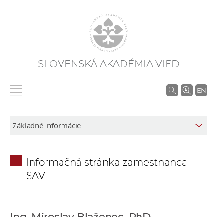
SLOVENSKÁ AKADÉMIA VIED
V
EN
y
h
ľ
a
d
Informačná stránka zamestnanca
á
SAV
v
a
n
i
Ing. Miroslav Blaženec, PhD.