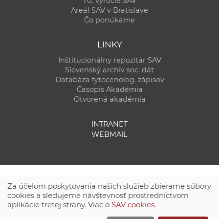
70. výročie SAV
Areál SAV v Bratislave
Čo ponúkame
LINKY
Inštitucionálny repozitár SAV
Slovenský archív soc. dát
Databáza fytocenolog. zápisov
Časopis Akadémia
Otvorená akadémia
INTRANET
WEBMAIL
Za účelom poskytovania našich služieb zbierame súbory
cookies a sledujeme návštevnosť prostredníctvom
aplikácie tretej strany. Viac o
SAV cookies
.
Technická podpora:
CSČ SAV, v. v. i. - Výpočtové stredisko SAV