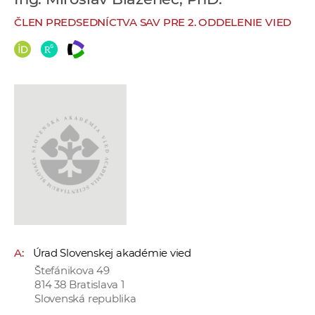
e
ČLEN PREDSEDNÍCTVA SAV PRE 2. ODDELENIE VIED
v
p
r
a
c
o
v
n
í
č
k
a
c
A:
Úrad Slovenskej akadémie vied
h
Štefánikova 49
a
814 38 Bratislava 1
p
Slovenská republika
r