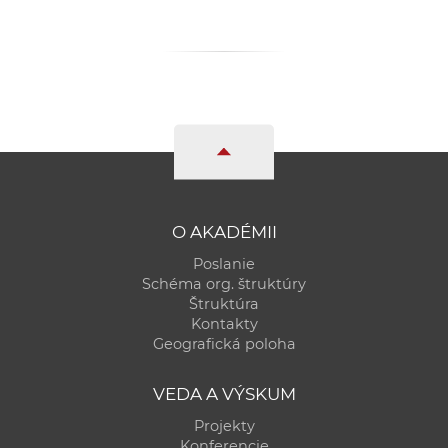
a
c
o
v
n
í
k
o
c
O AKADÉMII
h
Poslanie
S
Schéma org. štruktúry
A
Štruktúra
V
Kontakty
Geografická poloha
VEDA A VÝSKUM
Projekty
Konferencie