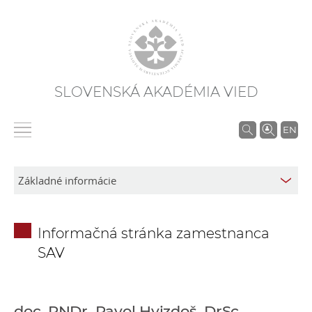
SLOVENSKÁ AKADÉMIA VIED
V
EN
y
h
ľ
a
d
Informačná stránka zamestnanca
á
SAV
v
a
n
i
doc. RNDr. Pavol Hvizdoš, DrSc.