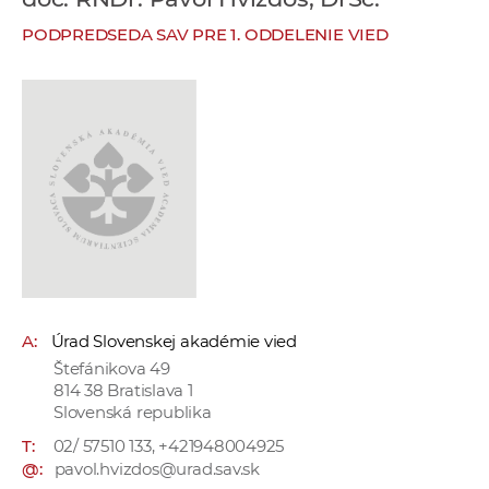
e
PODPREDSEDA SAV PRE 1. ODDELENIE VIED
v
p
r
a
c
o
v
n
í
č
k
A:
Úrad Slovenskej akadémie vied
a
Štefánikova 49
c
814 38 Bratislava 1
h
Slovenská republika
a
T:
02/ 57510 133, +421948004925
p
@:
pavol.hvizdos@urad.sav.sk
r