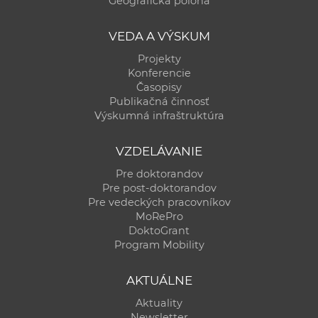
Geografická poloha
a
c
VEDA A VÝSKUM
o
Projekty
v
Konferencie
n
Časopisy
í
Publikačná činnosť
Výskumná infraštruktúra
k
o
VZDELÁVANIE
c
h
Pre doktorandov
Pre post-doktorandov
S
Pre vedeckých pracovníkov
A
MoRePro
V
DoktoGrant
Program Mobility
AKTUÁLNE
Aktuality
Newsletter