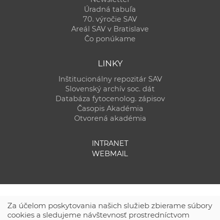
Úradná tabuľa
70. výročie SAV
Areál SAV v Bratislave
Čo ponúkame
LINKY
Inštitucionálny repozitár SAV
Slovenský archív soc. dát
Databáza fytocenolog. zápisov
Časopis Akadémia
Otvorená akadémia
INTRANET
WEBMAIL
Za účelom poskytovania našich služieb zbierame súbory
cookies a sledujeme návštevnosť prostredníctvom