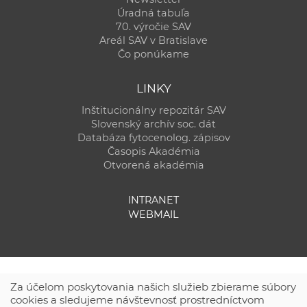
Úradná tabuľa
70. výročie SAV
Areál SAV v Bratislave
Čo ponúkame
LINKY
Inštitucionálny repozitár SAV
Slovenský archív soc. dát
Databáza fytocenolog. zápisov
Časopis Akadémia
Otvorená akadémia
INTRANET
WEBMAIL
Za účelom poskytovania našich služieb zbierame súbory
cookies a sledujeme návštevnosť prostredníctvom