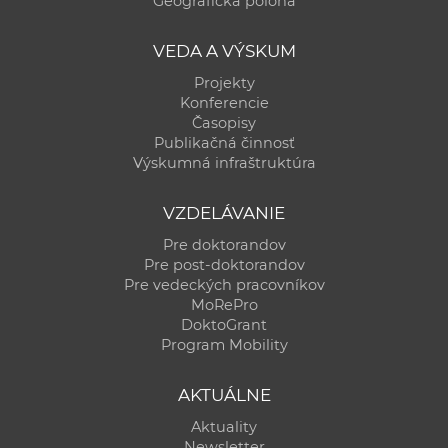
Geografická poloha
a
c
VEDA A VÝSKUM
o
Projekty
v
Konferencie
n
Časopisy
í
Publikačná činnosť
Výskumná infraštruktúra
k
o
VZDELÁVANIE
c
h
Pre doktorandov
Pre post-doktorandov
S
Pre vedeckých pracovníkov
A
MoRePro
V
DoktoGrant
Program Mobility
AKTUÁLNE
Aktuality
Newsletter