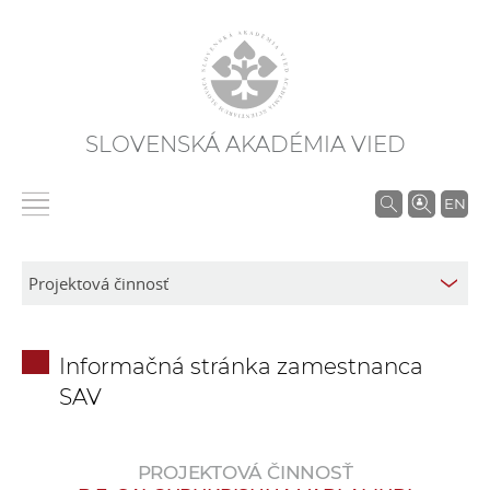
SLOVENSKÁ AKADÉMIA VIED
V
EN
y
h
ľ
a
d
Informačná stránka zamestnanca
á
SAV
v
a
n
PROJEKTOVÁ ČINNOSŤ
i