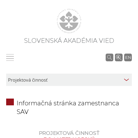
SLOVENSKÁ AKADÉMIA VIED
V
EN
y
h
ľ
a
d
Informačná stránka zamestnanca
á
SAV
v
a
n
PROJEKTOVÁ ČINNOSŤ
i