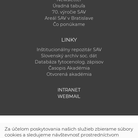
Úradná tabuľa
70. výročie SAV
Areál SAV v Bratislave
Čo ponúkame
LINKY
Inštitucionálny repozitár SAV
Slovenský archív soc. dát
Databáza fytocenolog. zápisov
Časopis Akadémia
Otvorená akadémia
INTRANET
WEBMAIL
Za účelom poskytovania našich služieb zbierame súbory
cookies a sledujeme návštevnosť prostredníctvom