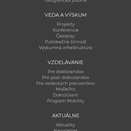
Geografická poloha
a
c
VEDA A VÝSKUM
o
Projekty
v
Konferencie
n
Časopisy
í
Publikačná činnosť
Výskumná infraštruktúra
k
o
VZDELÁVANIE
c
h
Pre doktorandov
Pre post-doktorandov
S
Pre vedeckých pracovníkov
A
MoRePro
V
DoktoGrant
Program Mobility
AKTUÁLNE
Aktuality
Newsletter