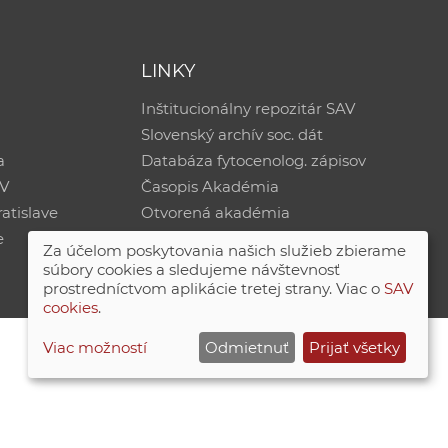
LINKY
Inštitucionálny repozitár SAV
Slovenský archív soc. dát
a
Databáza fytocenolog. zápisov
AV
Časopis Akadémia
atislave
Otvorená akadémia
e
Za účelom poskytovania našich služieb zbierame
súbory cookies a sledujeme návštevnosť
prostredníctvom aplikácie tretej strany. Viac o
SAV
cookies
.
Viac možností
Odmietnuť
Prijať všetky
Site map
|
Zásady ochrany súkromných údajov