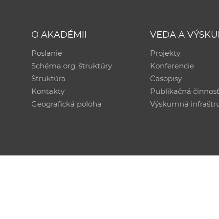
O AKADÉMII
VEDA A VÝSK
Poslanie
Projekty
Schéma org. štruktúry
Konferencie
Štruktúra
Časopisy
Kontakty
Publikačná činnos
Geografická poloha
Výskumná infraštr
Technická podpora:
CSČ SAV, v. v. i. - Výpočtové str