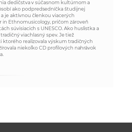
k
ania dedičstva v súčasnom kultúrnom a
o
sobí ako podpredsedníčka študijnej
n
a je aktívnou členkou viacerých
c
 in Ethnomusicology, pričom zároveň
h
k
tách súvisiacich s UNESCO. Ako huslistka a
S
 tradičný viachlasný spev. Je tiež
A
i ktorého realizovala výskum tradičných
a
V
írovala niekoľko CD profilových nahrávok
a.
c
h
S
A
V