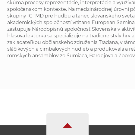
skúma procesy reprezentácie, interpretácie a využív
spoločenskom kontexte. Na medzinárodnej úrovni pô
skupiny ICTMD pre hudbu a tanec slovanského sveta 
akademických spoločností vrátane European Seminar
zastupuje Národopisnú spoločnosť Slovenska v aktivi
hlasová lektorka sa špecializuje na tradičné štýly hry a
zakladateľkou občianskeho združenia Tradana, v rámc
sláčikových a cimbalových hudieb a produkovala a rež
rómskych ansámblov zo Šumiaca, Bardejova a Zborov