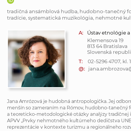
tradičná ansámblová hudba, hudobno-tanečný f
tradície, systematická muzikológia, nehmotné kul
A:
Ústav etnológie a 
Klemensova 19
813 64 Bratislava
Slovenská republ
T:
02-5296 4707, kl. 
@:
jana.ambrozova
Jana Amrózová je hudobná antropologička. Jej odbor
menšín so zameraním na Rómov, hudobno-tanečný fo
a teoreticko-metodologické otázky analýzy tradičnej
APVV „Prvky nehmotného kultúrneho dedičstva UNES
reprezentácie v kontexte turizmu a regionálneho rozv