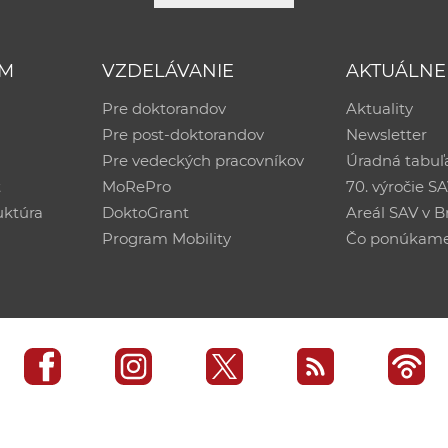
UM
VZDELÁVANIE
AKTUÁLNE
Pre doktorandov
Aktuality
Pre post-doktorandov
Newsletter
Pre vedeckých pracovníkov
Úradná tabuľ
ť
MoRePro
70. výročie S
uktúra
DoktoGrant
Areál SAV v Br
Program Mobility
Čo ponúkam
edisko SAV