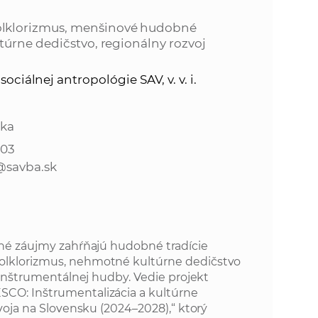
o
v
olklorizmus, menšinové hudobné
n
n
túrne dedičstvo, regionálny rozvoj
í
i
č
sociálnej antropológie SAV, v. v. i.
k
e
a
c
ika
n
h
103
a
@savba.sk
a
p
r
s
a
c
t
né záujmy zahŕňajú hudobné tradície
o
lklorizmus, nehmotné kultúrne dedičstvo
v
r
 inštrumentálnej hudby. Vedie projekt
n
CO: Inštrumentalizácia a kultúrne
í
oja na Slovensku (2024–2028),“ ktorý
á