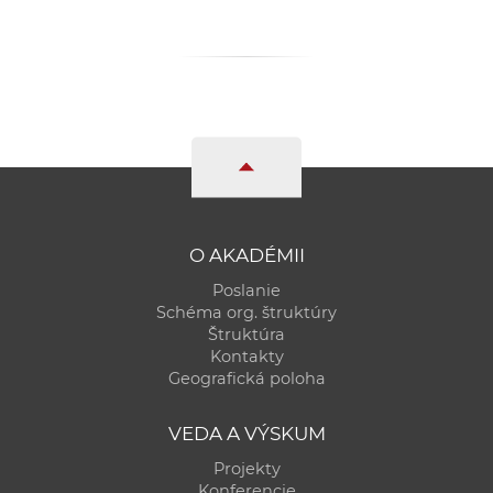
a
c
o
v
n
í
k
o
c
O AKADÉMII
h
Poslanie
S
Schéma org. štruktúry
A
Štruktúra
V
Kontakty
Geografická poloha
VEDA A VÝSKUM
Projekty
Konferencie