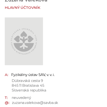
e
HLAVNÝ ÚČTOVNÍK
v
p
r
a
c
o
v
n
í
č
k
A:
Fyzikálny ústav SAV, v. v. i.
a
Dúbravská cesta 9
c
845 11 Bratislava 45
h
Slovenská republika
a
T:
neuvedený
p
@:
zuzana.valekova@savba.sk
r