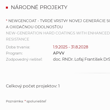
NÁRODNÉ PROJEKTY
*
NEWGENCOAT - TVRDÉ VRSTVY NOVEJ GENERÁCIE
A OXIDAČNOU ODOLNOSŤOU
NEW-GENERATION HARD COATINGS WITH ENHANCED
RESISTANCE
Doba trvania:
1.9.2025 - 31.8.2028
Program:
APVV
Zodpovedný riešiteľ:
doc. RNDr. Lofaj František DrS
Celkový počet projektov: 1
Poznámka:
*
spoluriešiteľ