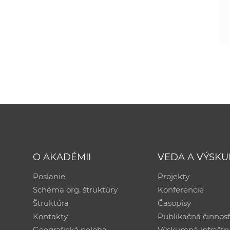
O AKADÉMII
VEDA A VÝSK
Poslanie
Projekty
Schéma org. štruktúry
Konferencie
Štruktúra
Časopisy
Kontakty
Publikačná činnos
Geografická poloha
Výskumná infraštr