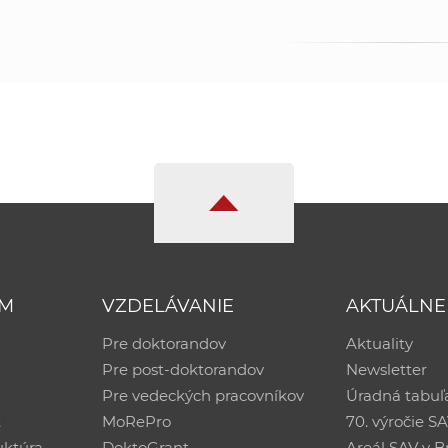
UM
VZDELÁVANIE
AKTUÁLNE
Pre doktorandov
Aktuality
Pre post-doktorandov
Newsletter
Pre vedeckých pracovníkov
Úradná tabuľ
ť
MoRePro
70. výročie S
uktúra
DoktoGrant
Areál SAV v Br