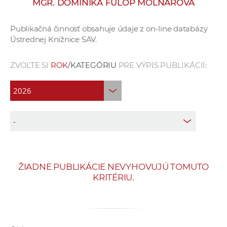
MGR. DOMINIKA FÜLÖP MOLNÁROVÁ
e
v
Publikačná činnosť obsahuje údaje z on-line databázy
p
Ústrednej Knižnice SAV.
r
a
ZVOĽTE SI
ROK
/KATEGÓRIU
PRE VÝPIS PUBLIKÁCIÍ:
c
o
v
n
í
č
k
a
ŽIADNE PUBLIKÁCIE NEVYHOVUJÚ TOMUTO
c
KRITÉRIU.
h
a
p
r