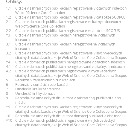
Ohlasy:
a
1.1
Citácie v zahraničných publikáciách registrované v citačných indexoch
c
Web of Science Core Collection
1.2
Citácie v zahraničných publikáciách registrované v databáze SCOPUS
o
2.1
Citácie v domácich publikáciách registrované v citačných indexoch
Web of Science Core Collection
v
2.2
Citácie v domácich publikáciách registrované v databáze SCOPUS
n
*3
Citácie v zahraničných publikáciách neregistrované v citačných
indexoch
í
3.1
Citácie v zahraničných publikáciách neregistrované v citačných
indexoch
k
3.2
Citácie v zahraničných publikáciách registrované v iných vedeckých
o
citačných databázach, ako je Web of Science Core Collection a Scopus
*4
Citácie v domácich publikáciách neregistrované v citačných indexoch
c
4.1
Citácie v domácich publikáciách neregistrované v citačných indexoch
4.2
Citácie v domácich publikáciách registrované v iných vedeckých
h
citačných databázach, ako je Web of Science Core Collection a Scopus
S
5
Recenzie v zahraničných publikáciách
6
Recenzie v domácich publikáciách
A
7
Umelecké kritiky zahraničné
8
Umelecké kritiky domáce
V
9
Reprodukcie umeleckých diel autora v zahraničnej publikácii alebo
médiu
*9
Citácie v zahraničných publikáciách registrované v iných vedeckých
citačných databázach, ako je Web of Science Core Collection a Scopus
10
Reprodukcie umeleckých diel autora domácej publikácii alebo médiu
*10
Citácie v domácich publikáciách registrované v iných vedeckých
citačných databázach, ako je Web of Science Core Collection a Scopus