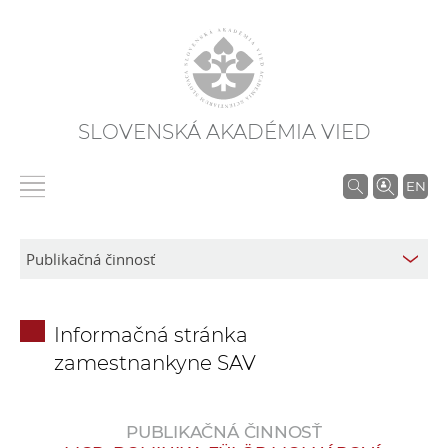
SLOVENSKÁ AKADÉMIA VIED
V
EN
y
h
ľ
a
d
Informačná stránka
á
zamestnankyne SAV
v
a
n
PUBLIKAČNÁ ČINNOSŤ
i