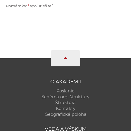
Poznámka:
*
spoluriešiteľ
O AKADÉMII
Poslanie
Schéma org. štruktúry
Štruktúra
Kontakty
Geografická poloha
VEDA A VÝSKUM