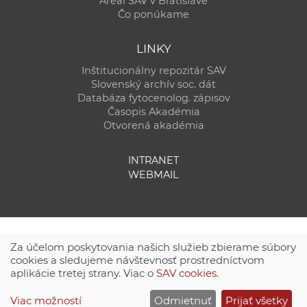
Areál SAV v Bratislave
Čo ponúkame
LINKY
Inštitucionálny repozitár SAV
Slovenský archív soc. dát
Databáza fytocenolog. zápisov
Časopis Akadémia
Otvorená akadémia
INTRANET
WEBMAIL
Za účelom poskytovania našich služieb zbierame súbory
cookies a sledujeme návštevnosť prostredníctvom
aplikácie tretej strany. Viac o
SAV cookies
.
Technická podpora:
CSČ SAV, v. v. i. - Výpočtové stredisko SAV
Viac možností
Odmietnuť
Prijať všetky
Site map
|
Zásady ochrany súkromných údajov