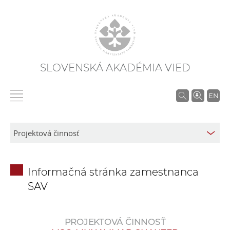
SLOVENSKÁ AKADÉMIA VIED
V
EN
y
h
ľ
a
d
Informačná stránka zamestnanca
á
SAV
v
a
n
PROJEKTOVÁ ČINNOSŤ
i