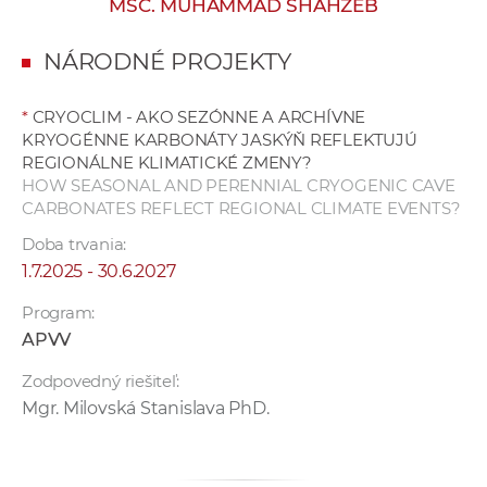
MSC. MUHAMMAD SHAHZEB
e
v
NÁRODNÉ PROJEKTY
p
r
*
CRYOCLIM - AKO SEZÓNNE A ARCHÍVNE
a
KRYOGÉNNE KARBONÁTY JASKÝŇ REFLEKTUJÚ
c
REGIONÁLNE KLIMATICKÉ ZMENY?
o
HOW SEASONAL AND PERENNIAL CRYOGENIC CAVE
v
CARBONATES REFLECT REGIONAL CLIMATE EVENTS?
n
Doba trvania:
í
1.7.2025 - 30.6.2027
č
Program:
k
APVV
a
c
Zodpovedný riešiteľ:
h
Mgr. Milovská Stanislava PhD.
a
p
r