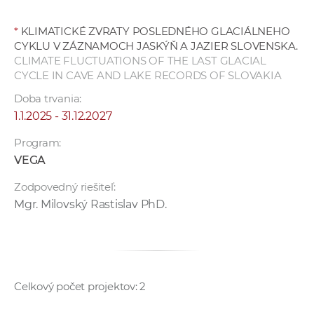
a
c
*
KLIMATICKÉ ZVRATY POSLEDNÉHO GLACIÁLNEHO
o
CYKLU V ZÁZNAMOCH JASKÝŇ A JAZIER SLOVENSKA.
CLIMATE FLUCTUATIONS OF THE LAST GLACIAL
v
CYCLE IN CAVE AND LAKE RECORDS OF SLOVAKIA
n
í
Doba trvania:
k
1.1.2025 - 31.12.2027
o
Program:
c
VEGA
h
S
Zodpovedný riešiteľ:
A
Mgr. Milovský Rastislav PhD.
V
Celkový počet projektov: 2