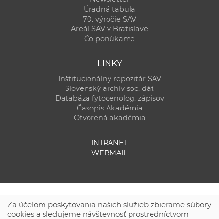
Úradná tabuľa
70. výročie SAV
Areál SAV v Bratislave
Čo ponúkame
LINKY
Inštitucionálny repozitár SAV
Slovenský archív soc. dát
Databáza fytocenolog. zápisov
Časopis Akadémia
Otvorená akadémia
INTRANET
WEBMAIL
Za účelom poskytovania našich služieb zbierame súbory
cookies a sledujeme návštevnosť prostredníctvom