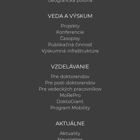
Geografická poloha
a
c
VEDA A VÝSKUM
o
Projekty
v
Konferencie
n
Časopisy
í
Publikačná činnosť
Výskumná infraštruktúra
k
o
VZDELÁVANIE
c
h
Pre doktorandov
Pre post-doktorandov
S
Pre vedeckých pracovníkov
A
MoRePro
V
DoktoGrant
Program Mobility
AKTUÁLNE
Aktuality
Newsletter