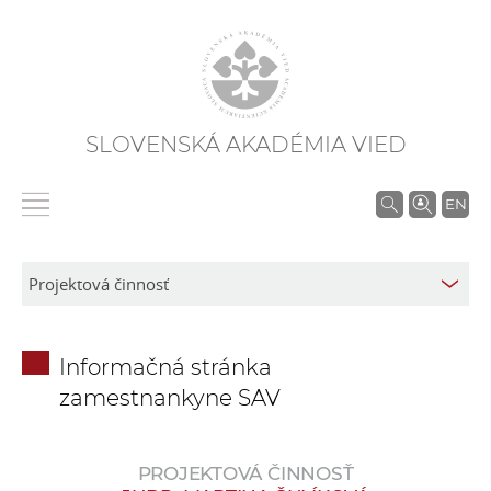
SLOVENSKÁ AKADÉMIA VIED
V
EN
y
h
ľ
a
d
Informačná stránka
á
zamestnankyne SAV
v
a
n
PROJEKTOVÁ ČINNOSŤ
i