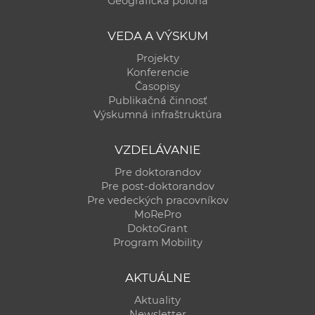
Geografická poloha
a
c
VEDA A VÝSKUM
o
Projekty
v
Konferencie
n
Časopisy
í
Publikačná činnosť
Výskumná infraštruktúra
k
o
VZDELÁVANIE
c
h
Pre doktorandov
Pre post-doktorandov
S
Pre vedeckých pracovníkov
A
MoRePro
V
DoktoGrant
Program Mobility
AKTUÁLNE
Aktuality
Newsletter