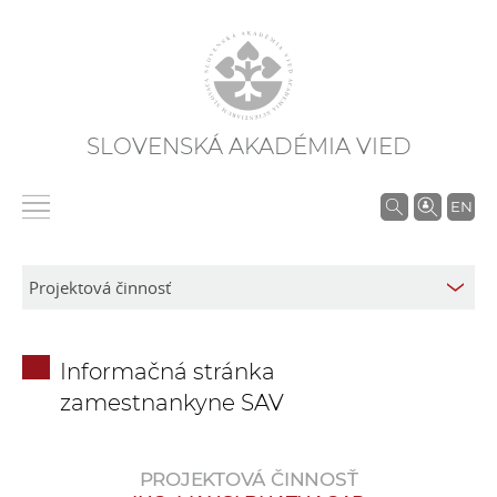
SLOVENSKÁ AKADÉMIA VIED
V
EN
y
h
ľ
a
d
Informačná stránka
á
zamestnankyne SAV
v
a
n
PROJEKTOVÁ ČINNOSŤ
i