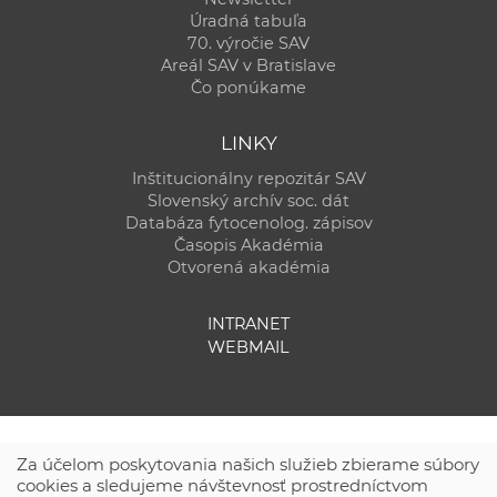
Úradná tabuľa
70. výročie SAV
Areál SAV v Bratislave
Čo ponúkame
LINKY
Inštitucionálny repozitár SAV
Slovenský archív soc. dát
Databáza fytocenolog. zápisov
Časopis Akadémia
Otvorená akadémia
INTRANET
WEBMAIL
Za účelom poskytovania našich služieb zbierame súbory
cookies a sledujeme návštevnosť prostredníctvom