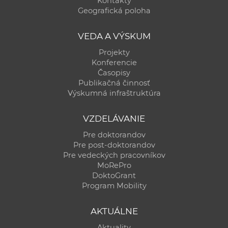
Kontakty
a
Geografická poloha
c
o
VEDA A VÝSKUM
v
Projekty
n
Konferencie
í
Časopisy
Publikačná činnosť
k
Výskumná infraštruktúra
o
c
VZDELÁVANIE
h
Pre doktorandov
S
Pre post-doktorandov
A
Pre vedeckých pracovníkov
V
MoRePro
DoktoGrant
Program Mobility
AKTUÁLNE
Aktuality