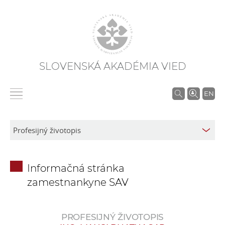
SLOVENSKÁ AKADÉMIA VIED
V
EN
y
h
ľ
a
d
Informačná stránka
á
zamestnankyne SAV
v
a
n
PROFESIJNÝ ŽIVOTOPIS
i