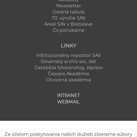
Newsletter
Úradná tabuľa
70. výročie SAV
Areál SAV v Bratislave
Čo ponúkame
LINKY
Inštitucionálny repozitár SAV
Slovenský archív soc. dát
Databáza fytocenolog. zápisov
Časopis Akadémia
Otvorená akadémia
INTRANET
WEBMAIL
Za účelom poskytovania našich služieb zbierame súbory