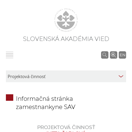
SLOVENSKÁ AKADÉMIA VIED
V
EN
y
h
ľ
a
d
Informačná stránka
á
zamestnankyne SAV
v
a
n
PROJEKTOVÁ ČINNOSŤ
i