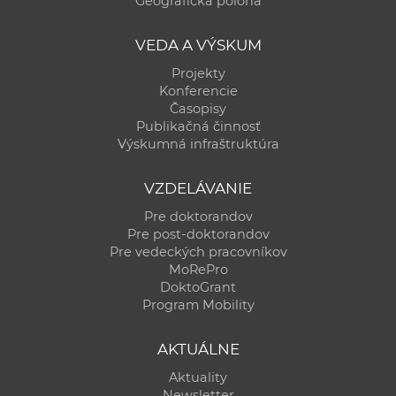
Geografická poloha
a
c
VEDA A VÝSKUM
o
Projekty
v
Konferencie
n
Časopisy
í
Publikačná činnosť
Výskumná infraštruktúra
k
o
VZDELÁVANIE
c
h
Pre doktorandov
Pre post-doktorandov
S
Pre vedeckých pracovníkov
A
MoRePro
V
DoktoGrant
Program Mobility
AKTUÁLNE
Aktuality
Newsletter