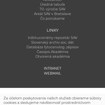
Úradná tabuľa
70. výročie SAV
Areál SAV v Bratislave
Čo ponúkame
LINKY
Inštitucionálny repozitár SAV
Slovenský archív soc. dát
Databáza fytocenolog. zápisov
Časopis Akadémia
Otvorená akadémia
INTRANET
WEBMAIL
Za účelom poskytovania našich služieb zbierame súbory
cookies a sledujeme návštevnosť prostredníctvom