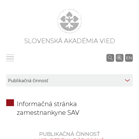
SLOVENSKÁ AKADÉMIA VIED
V
EN
y
h
ľ
a
d
Informačná stránka
á
zamestnankyne SAV
v
a
n
PUBLIKAČNÁ ČINNOSŤ
i