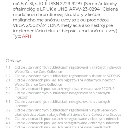
roč. 5, č. S1, s. 10-11. ISSN 2729-9279. (Seminár kliniky
a
oftalmológie LF UK a UNB. APVV-23-0294 : Cielená
c
modulácia chromtínovej štruktúry v liečbe
o
malígneho melanómu uvey so zlou prognózou.
VEGA 2/0027/24 : DNA metylácia ako nástroj pre
v
implementáciu tekutej biopsie u melanómu uvey.)
n
Typ:
AFH
í
k
o
Ohlasy:
c
1.1
Citácie v zahraničných publikáciách registrované v citačných indexoch
h
Web of Science Core Collection
S
1.2
Citácie v zahraničných publikáciách registrované v databáze SCOPUS
2.1
Citácie v domácich publikáciách registrované v citačných indexoch
A
Web of Science Core Collection
2.2
Citácie v domácich publikáciách registrované v databáze SCOPUS
V
*3
Citácie v zahraničných publikáciách neregistrované v citačných
indexoch
3.1
Citácie v zahraničných publikáciách neregistrované v citačných
indexoch
3.2
Citácie v zahraničných publikáciách registrované v iných vedeckých
citačných databázach, ako je Web of Science Core Collection a Scopus
*4
Citácie v domácich publikáciách neregistrované v citačných indexoch
4.1
Citácie v domácich publikáciách neregistrované v citačných indexoch
4.2
Citácie v domácich publikáciách registrované v iných vedeckých