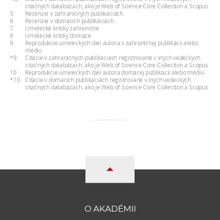
citačných databázach, ako je Web of Science Core Collection a Scopus
5
Recenzie v zahraničných publikáciách
6
Recenzie v domácich publikáciách
7
Umelecké kritiky zahraničné
8
Umelecké kritiky domáce
9
Reprodukcie umeleckých diel autora v zahraničnej publikácii alebo
médiu
*9
Citácie v zahraničných publikáciách registrované v iných vedeckých
citačných databázach, ako je Web of Science Core Collection a Scopus
10
Reprodukcie umeleckých diel autora domácej publikácii alebo médiu
*10
Citácie v domácich publikáciách registrované v iných vedeckých
citačných databázach, ako je Web of Science Core Collection a Scopus
O AKADÉMII