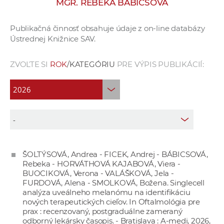
MGR. REBEKA BÁBICSOVÁ
e
v
Publikačná činnosť obsahuje údaje z on-line databázy
p
Ústrednej Knižnice SAV.
r
a
ZVOĽTE SI
ROK
/KATEGÓRIU
PRE VÝPIS PUBLIKÁCIÍ:
c
o
v
n
í
č
k
ŠOLTÝSOVÁ, Andrea - FICEK, Andrej - BÁBICSOVÁ,
a
Rebeka - HORVÁTHOVÁ KAJABOVÁ, Viera -
c
BUOCIKOVÁ, Verona - VALÁŠKOVÁ, Jela -
h
FURDOVÁ, Alena - SMOLKOVÁ, Božena. Singlecell
analýza uveálneho melanómu na identifikáciu
a
nových terapeutických cieľov. In Oftalmológia pre
p
prax : recenzovaný, postgraduálne zameraný
r
odborný lekársky časopis. - Bratislava : A-medi, 2026,