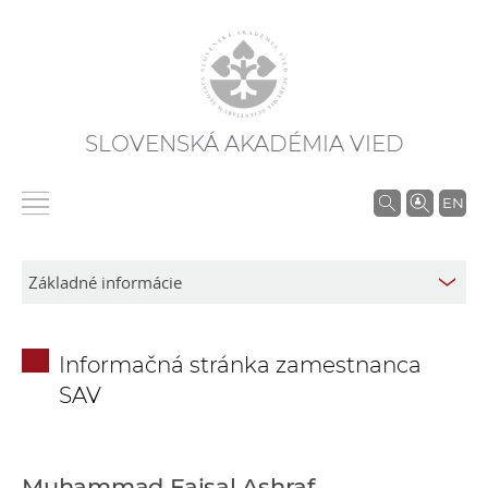
SLOVENSKÁ AKADÉMIA VIED
V
EN
y
h
ľ
a
d
Informačná stránka zamestnanca
á
SAV
v
a
n
i
Muhammad Faisal Ashraf