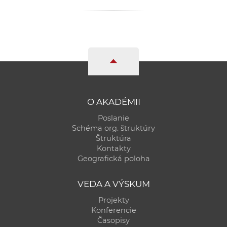
a
c
o
v
n
í
k
o
O AKADÉMII
c
Poslanie
h
Schéma org. štruktúry
S
Štruktúra
A
Kontakty
Geografická poloha
V
VEDA A VÝSKUM
Projekty
Konferencie
Časopisy