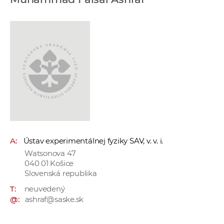
e
v
p
r
a
c
o
v
n
í
č
A:
Ústav experimentálnej fyziky SAV, v. v. i.
k
Watsonova 47
a
040 01 Košice
c
Slovenská republika
h
T:
neuvedený
a
@:
ashraf@saske.sk
p
r