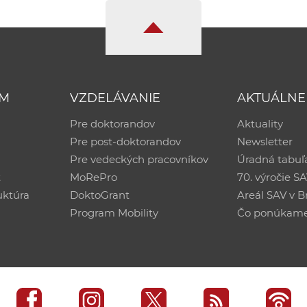
UM
VZDELÁVANIE
AKTUÁLNE
Pre doktorandov
Aktuality
Pre post-doktorandov
Newsletter
Pre vedeckých pracovníkov
Úradná tabuľ
ť
MoRePro
70. výročie S
uktúra
DoktoGrant
Areál SAV v Br
Program Mobility
Čo ponúkam