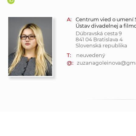
A:
Centrum vied o umení SAV
Ústav divadelnej a film
Dúbravská cesta 9
841 04 Bratislava 4
Slovenská republika
T:
neuvedený
@:
zuzanagoleinova@gma