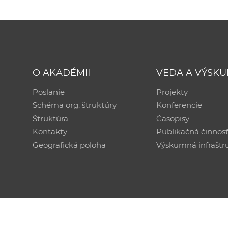
O AKADÉMII
VEDA A VÝSK
Poslanie
Projekty
Schéma org. štruktúry
Konferencie
Štruktúra
Časopisy
Kontakty
Publikačná činnos
Geografická poloha
Výskumná infraštr