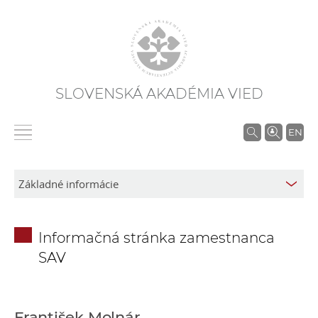
SLOVENSKÁ AKADÉMIA VIED
V
EN
y
h
ľ
a
d
Informačná stránka zamestnanca
á
SAV
v
a
n
i
František Molnár