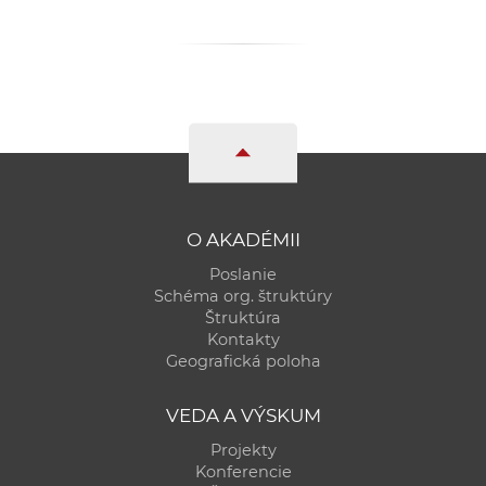
a
c
o
v
n
í
k
o
c
O AKADÉMII
h
Poslanie
S
Schéma org. štruktúry
A
Štruktúra
Kontakty
V
Geografická poloha
VEDA A VÝSKUM
Projekty
Konferencie