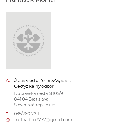
e
v
p
r
a
c
o
v
n
í
č
A:
Ústav vied o Zemi SAV, v. v. i.
k
Geofyzikálny odbor
a
Dúbravská cesta 5805/9
c
841 04 Bratislava
h
Slovenská republika
a
T:
035/760 2211
p
@:
molnarferi7777@gmail.com
r