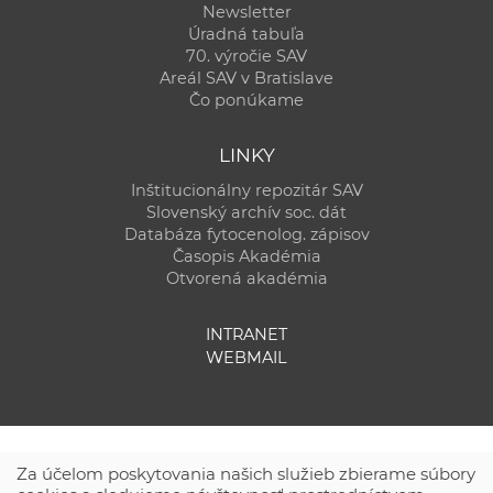
Newsletter
Úradná tabuľa
70. výročie SAV
Areál SAV v Bratislave
Čo ponúkame
LINKY
Inštitucionálny repozitár SAV
Slovenský archív soc. dát
Databáza fytocenolog. zápisov
Časopis Akadémia
Otvorená akadémia
INTRANET
WEBMAIL
Za účelom poskytovania našich služieb zbierame súbory