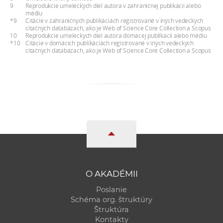
9
Reprodukcie umeleckých diel autora v zahraničnej publikácii alebo
médiu
*9
Citácie v zahraničných publikáciách registrované v iných vedeckých
citačných databázach, ako je Web of Science Core Collection a Scopus
10
Reprodukcie umeleckých diel autora domácej publikácii alebo médiu
*10
Citácie v domácich publikáciách registrované v iných vedeckých
citačných databázach, ako je Web of Science Core Collection a Scopus
O AKADÉMII
Poslanie
Schéma org. štruktúry
Štruktúra
Kontakty