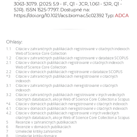
3063-3079. (2025: 5.9 - IF, Q1 - JCR, 1.061 - SJR, Q1 -
a
SJR). ISSN 1525-7797. Dostupné na:
c
https://doi.org/10.1021/acs.biomac.5c02392
Typ:
ADCA
o
v
n
Ohlasy:
í
1.1
Citácie v zahraničných publikáciách registrované v citačných indexoch
k
Web of Science Core Collection
o
1.2
Citácie v zahraničných publikáciách registrované v databáze SCOPUS
2.1
Citácie v domácich publikáciách registrované v citačných indexoch
c
Web of Science Core Collection
2.2
Citácie v domácich publikáciách registrované v databáze SCOPUS
h
*3
Citácie v zahraničných publikáciách neregistrované v citačných
S
indexoch
3.1
Citácie v zahraničných publikáciách neregistrované v citačných
A
indexoch
3.2
Citácie v zahraničných publikáciách registrované v iných vedeckých
V
citačných databázach, ako je Web of Science Core Collection a Scopus
*4
Citácie v domácich publikáciách neregistrované v citačných indexoch
4.1
Citácie v domácich publikáciách neregistrované v citačných indexoch
4.2
Citácie v domácich publikáciách registrované v iných vedeckých
citačných databázach, ako je Web of Science Core Collection a Scopus
5
Recenzie v zahraničných publikáciách
6
Recenzie v domácich publikáciách
7
Umelecké kritiky zahraničné
8
Umelecké kritiky domáce