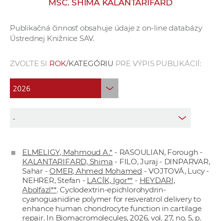
MSC. SHIMA KALANTARIFARD
e
v
Publikačná činnosť obsahuje údaje z on-line databázy
p
Ústrednej Knižnice SAV.
r
a
ZVOĽTE SI
ROK
/KATEGÓRIU
PRE VÝPIS PUBLIKÁCIÍ:
c
o
v
n
í
č
k
ELMELIGY, Mahmoud A.*
- RASOULIAN, Forough -
a
KALANTARIFARD, Shima
- FILO, Juraj - DINPARVAR,
c
Sahar -
OMER, Ahmed Mohamed
- VOJTOVÁ, Lucy -
h
NEHRER, Stefan -
LACÍK, Igor**
-
HEYDARI,
Abolfazl**
. Cyclodextrin-epichlorohydrin-
a
cyanoguanidine polymer for resveratrol delivery to
p
enhance human chondrocyte function in cartilage
r
repair. In Biomacromolecules, 2026, vol. 27, no. 5, p.