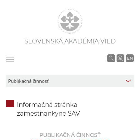
SLOVENSKÁ AKADÉMIA VIED
V
EN
y
h
ľ
a
d
Informačná stránka
á
zamestnankyne SAV
v
a
n
PUBLIKAČNÁ ČINNOSŤ
i