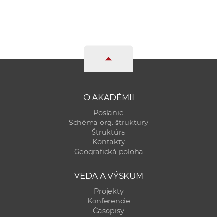
a
c
o
v
n
í
k
o
O AKADÉMII
c
Poslanie
h
Schéma org. štruktúry
S
Štruktúra
A
Kontakty
Geografická poloha
V
VEDA A VÝSKUM
Projekty
Konferencie
Časopisy