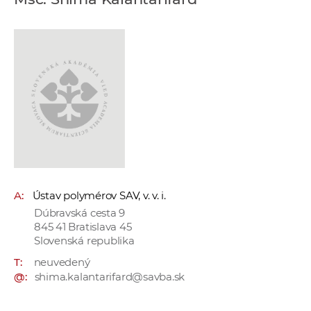
e
v
p
r
a
c
o
v
n
í
č
A:
Ústav polymérov SAV, v. v. i.
k
Dúbravská cesta 9
a
845 41 Bratislava 45
c
Slovenská republika
h
T:
neuvedený
a
@:
shima.kalantarifard@savba.sk
p
r