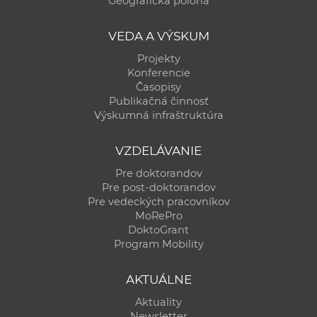
Geografická poloha
a
c
VEDA A VÝSKUM
o
Projekty
v
Konferencie
n
Časopisy
í
Publikačná činnosť
Výskumná infraštruktúra
k
o
VZDELÁVANIE
c
h
Pre doktorandov
Pre post-doktorandov
S
Pre vedeckých pracovníkov
A
MoRePro
V
DoktoGrant
Program Mobility
AKTUÁLNE
Aktuality
Newsletter