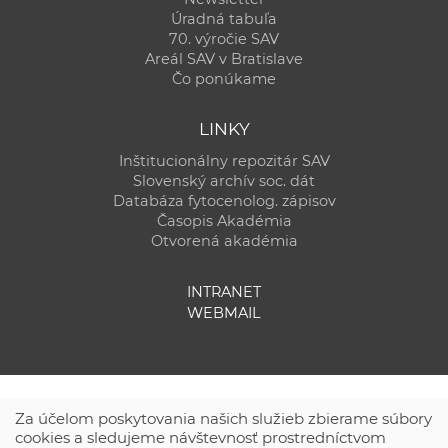
Úradná tabuľa
70. výročie SAV
Areál SAV v Bratislave
Čo ponúkame
LINKY
Inštitucionálny repozitár SAV
Slovenský archív soc. dát
Databáza fytocenolog. zápisov
Časopis Akadémia
Otvorená akadémia
INTRANET
WEBMAIL
Za účelom poskytovania našich služieb zbierame súbory
cookies a sledujeme návštevnosť prostredníctvom