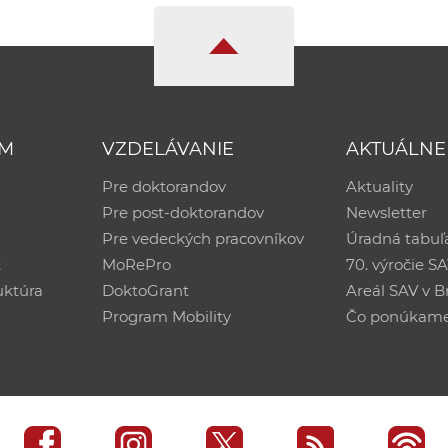
UM
VZDELÁVANIE
AKTUÁLNE
Pre doktorandov
Aktuality
Pre post-doktorandov
Newsletter
Pre vedeckých pracovníkov
Úradná tabuľ
ť
MoRePro
70. výročie S
uktúra
DoktoGrant
Areál SAV v Br
Program Mobility
Čo ponúkam