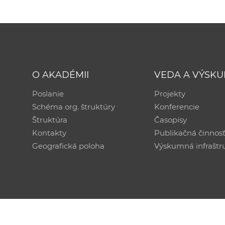
O AKADÉMII
VEDA A VÝSK
Poslanie
Projekty
Schéma org. štruktúry
Konferencie
Štruktúra
Časopisy
Kontakty
Publikačná činnos
Geografická poloha
Výskumná infraštr