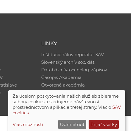
LINKY
Inštitucionálny repozitár SAV
Slovenský archív soc. dát
a
Databáza fytocenolog. zápisov
AV
Časopis Akadémia
atislave
Otvorená akadémia
e
Za účelom poskytovania našich služieb zbierame
súbory cookies a sledujeme návštevnosť
prostredníctvom aplikácie tretej strany. Viac o
SAV
cookies
.
Viac možností
Odmietnuť
Prijať všetky