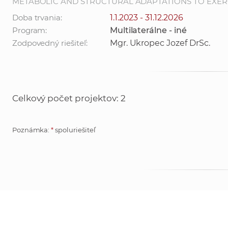
METABOLIC AND STRUCTURAL ADAPTATIONS TO EXERC
Doba trvania:
1.1.2023 - 31.12.2026
Program:
Multilaterálne - iné
Zodpovedný riešiteľ:
Mgr. Ukropec Jozef DrSc.
Celkový počet projektov: 2
Poznámka:
*
spoluriešiteľ