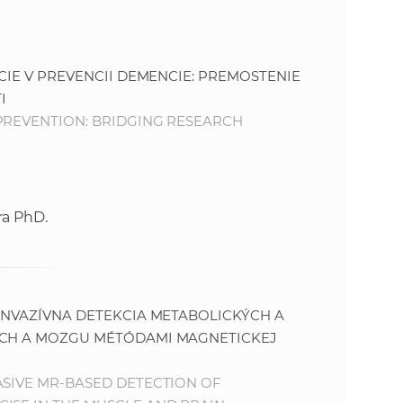
o
v
n
n
í
CIE V PREVENCII DEMENCIE: PREMOSTENIE
i
č
I
k
PREVENTION: BRIDGING RESEARCH
e
a
c
n
h
a
a
ra PhD.
p
r
s
a
c
t
INVAZÍVNA DETEKCIA METABOLICKÝCH A
o
OCH A MOZGU MÉTÓDAMI MAGNETICKEJ
v
r
n
ASIVE MR-BASED DETECTION OF
í
á