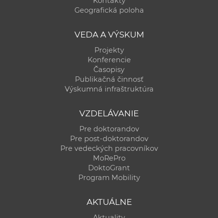
Kontakty
a
Geografická poloha
c
o
VEDA A VÝSKUM
v
Projekty
n
Konferencie
í
Časopisy
Publikačná činnosť
k
Výskumná infraštruktúra
o
c
VZDELÁVANIE
h
Pre doktorandov
S
Pre post-doktorandov
A
Pre vedeckých pracovníkov
V
MoRePro
DoktoGrant
Program Mobility
AKTUÁLNE
Aktuality