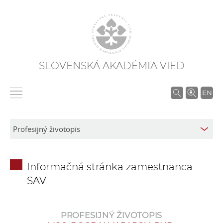
SLOVENSKÁ AKADÉMIA VIED
V
EN
y
h
ľ
a
d
Informačná stránka zamestnanca
á
SAV
v
a
n
PROFESIJNÝ ŽIVOTOPIS
i