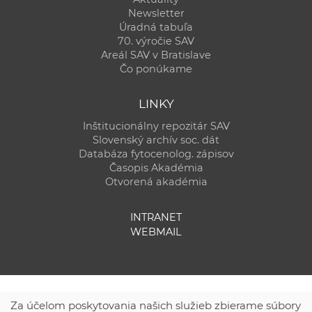
Newsletter
Úradná tabuľa
70. výročie SAV
Areál SAV v Bratislave
Čo ponúkame
LINKY
Inštitucionálny repozitár SAV
Slovenský archív soc. dát
Databáza fytocenolog. zápisov
Časopis Akadémia
Otvorená akadémia
INTRANET
WEBMAIL
Za účelom poskytovania našich služieb zbierame súbory